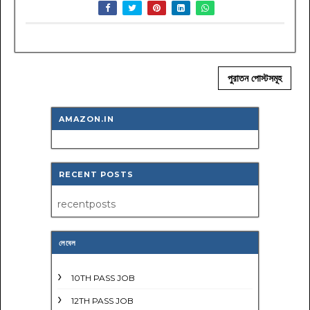
পুরাতন পোস্টসমূহ
AMAZON.IN
RECENT POSTS
recentposts
লেবেল
10TH PASS JOB
12TH PASS JOB