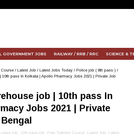
L GOVERNMENT JOBS
RAILWAY / RRB / RRC
SCIENCE & 
g Course
/
Latest Job
/
Latest Jobs Today
/
Police job ( 8th pass )
/
10th pass In Kolkata | Apollo Pharmacy Jobs 2021 | Private Job
ehouse job | 10th pass In
rmacy Jobs 2021 | Private
 Bengal
h pass job
,
12th pass job
,
Free Training Course
,
Latest Job
,
Latest