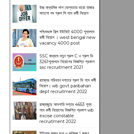
উচ্চ মাধ্যমিক পাশ যোগ্যতায় বারো হাজার
সাতশো পদ গ্রুপ সি পদে কর্মী নিয়োগ
পশ্চিমবঙ্গে শিল্প ইউনিটে 4000 শূন্যপদে
কর্মী নিয়োগ । west bengal new
vacancy 4000 post
SSC মাধ্যমে নতুন গ্রুপ C ও গ্রুপ ডি
3261শূন্যপদে নিয়োগের বিজ্ঞপ্তি প্রকাশ
ssc recruitment 2021
রাজ্যের পরিবহন দপ্তরে গ্রুপ ডি পদে কর্মী
নিয়োগ। wb govt paribahan
dept recruitment 2022
রাজ্যজুড়ে আবগারি দপ্তর 4653 শূন্য
পদে কর্মী নিয়োগের বিজ্ঞপ্তি প্রকাশ wb
excise constable
recruitment 2022
ইতিহাস কুষান বংশ ও কনিষ্ক | কুষাণ