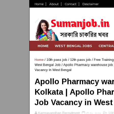
Home
About
Contact
Desclaimer
HOME
WEST BENGAL JOBS
CENTRA
Home
/
10th pass job
/
12th pass job
/
Free Trainin
West Bengal Job
/
Apollo Pharmacy warehouse job | 
Vacancy in West Bengal
Apollo Pharmacy war
Kolkata | Apollo Pha
Job Vacancy in West
Karmasandhan Recruitment
মে ৩১, ২০২১
10t