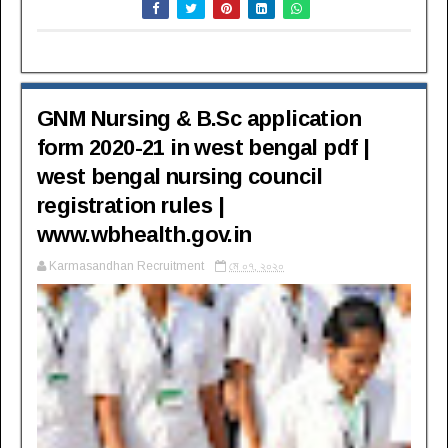
GNM Nursing & B.Sc application
form 2020-21 in west bengal pdf |
west bengal nursing council
registration rules |
www.wbhealth.gov.in
Karmasandhan Recruitment
মে ০৭, ২০২০