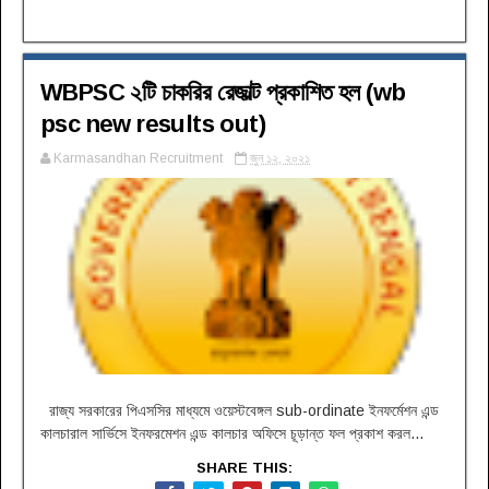
WBPSC ২টি চাকরির রেজাল্ট প্রকাশিত হল (wb
psc new results out)
Karmasandhan Recruitment
জুন ১২, ২০২১
রাজ্য সরকারের পিএসসির মাধ্যমে ওয়েস্টবেঙ্গল sub-ordinate ইনফর্মেশন এন্ড
কালচারাল সার্ভিসে ইনফরমেশন এন্ড কালচার অফিসে চূড়ান্ত ফল প্রকাশ করল...
SHARE THIS: