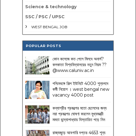
Science & technology
SSC / PSC / UPSC
WEST BENGAL JOB
POPULAR POSTS
কোন কলেজে কত পেলে মিলবে অনার্স?
কলকাতা বিশ্ববিদ্যালয়ের নতুন নিয়ম
??
@www.caluniv.ac.in
পশ্চিমবঙ্গে শিল্প ইউনিটে 4000 শূন্যপদে
কর্মী নিয়োগ । west bengal new
vacancy 4000 post
কন্যাশ্রীর প্রকল্পের মতো ছেলেদের জন্য
নয়া প্রকল্পের ঘোষণা করলেন মুখ্যমন্ত্রী
মমতা বন্দ্যোপাধ্যায় বিস্তারিত পড়ে নিন
রাজ্যজুড়ে আবগারি দপ্তর 4653 শূন্য