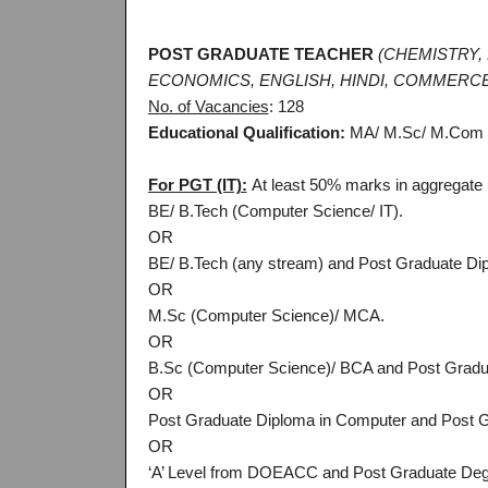
POST GRADUATE TEACHER
(CHEMISTRY,
ECONOMICS, ENGLISH, HINDI, COMMERCE
No. of Vacancies
: 128
Educational Qualification:
MA/ M.Sc/ M.Com w
For PGT (IT):
At least 50% marks in aggregate in
BE/ B.Tech (Computer Science/ IT).
OR
BE/ B.Tech (any stream) and Post Graduate Di
OR
M.Sc (Computer Science)/ MCA.
OR
B.Sc (Computer Science)/ BCA and Post Gradua
OR
Post Graduate Diploma in Computer and Post G
OR
‘A’ Level from DOEACC and Post Graduate Degr