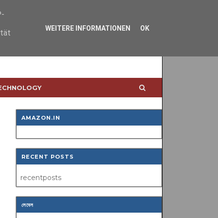
P-
WEITERE INFORMATIONEN
OK
ität
TECHNOLOGY
AMAZON.IN
RECENT POSTS
recentposts
লেবেল