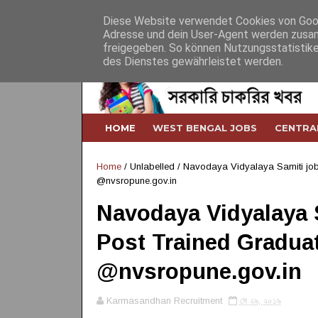
Home
About
Contact
Desclaimer
Diese Website verwendet Cookies von Googl
Adresse und dein User-Agent werden zusam
freigegeben. So können Nutzungsstatistike
des Dienstes gewährleistet werden.
HOME
WEST BENGAL JOBS
CENTRA
Home
/ Unlabelled /
Navodaya Vidyalaya Samiti job
@nvsropune.gov.in
Navodaya Vidyalaya S
Post Trained Gradua
@nvsropune.gov.in
Karmasandhan Recruitment
মে ২৯, ২০১৯