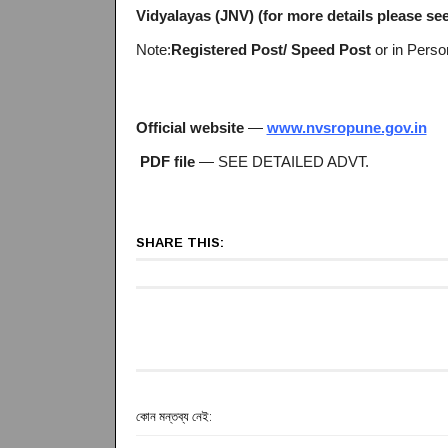
Vidyalayas (JNV) (for more details please see 
Note:
Registered Post/ Speed Post
or in Perso
Official website
—
www.nvsropune.gov.in
PDF file
— SEE DETAILED ADVT.
SHARE THIS:
কোন মন্তব্য নেই: