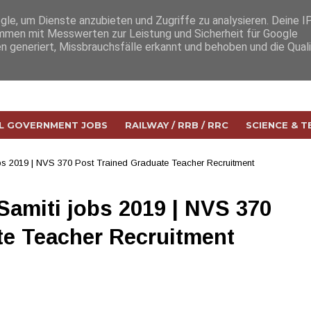
e, um Dienste anzubieten und Zugriffe zu analysieren. Deine I
men mit Messwerten zur Leistung und Sicherheit für Google
n generiert, Missbrauchsfälle erkannt und behoben und die Qual
L GOVERNMENT JOBS
RAILWAY / RRB / RRC
SCIENCE & 
s 2019 | NVS 370 Post Trained Graduate Teacher Recruitment
amiti jobs 2019 | NVS 370
te Teacher Recruitment