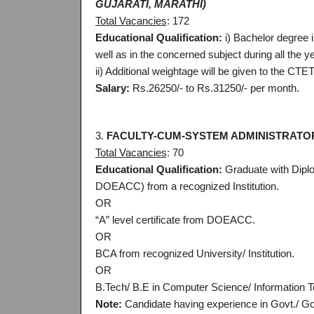
GUJARATI, MARATHI)
Total Vacancies
: 172
Educational Qualification:
i) Bachelor degree 
well as in the concerned subject during all the y
ii) Additional weightage will be given to the CT
Salary:
Rs.26250/- to Rs.31250/- per month.
3.
FACULTY-CUM-SYSTEM ADMINISTRATOR
Total Vacancies
: 70
Educational Qualification:
Graduate with Diplom
DOEACC) from a recognized Institution.
OR
“A” level certificate from DOEACC.
OR
BCA from recognized University/ Institution.
OR
B.Tech/ B.E in Computer Science/ Information T
Note:
Candidate having experience in Govt./ Go