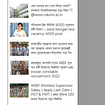
কোন কলেজে কত পেলে মিলবে অনার্স?
কলকাতা বিশ্ববিদ্যালয়ের নতুন নিয়ম
??
@www.caluniv.ac.in
পশ্চিমবঙ্গে শিল্প ইউনিটে 4000 শূন্যপদে
কর্মী নিয়োগ । west bengal new
vacancy 4000 post
কন্যাশ্রীর প্রকল্পের মতো ছেলেদের জন্য
নয়া প্রকল্পের ঘোষণা করলেন মুখ্যমন্ত্রী
মমতা বন্দ্যোপাধ্যায় বিস্তারিত পড়ে নিন
রাজ্যজুড়ে আবগারি দপ্তর 4653 শূন্য
পদে কর্মী নিয়োগের বিজ্ঞপ্তি প্রকাশ wb
excise constable
recruitment 2022
WBP Wireless Supervisor
Salary | Apply Last Date |
PET & PMT | রাজ্য পুলিশের 1251
জনকে নিয়োগের নতুন বিজ্ঞপ্তি