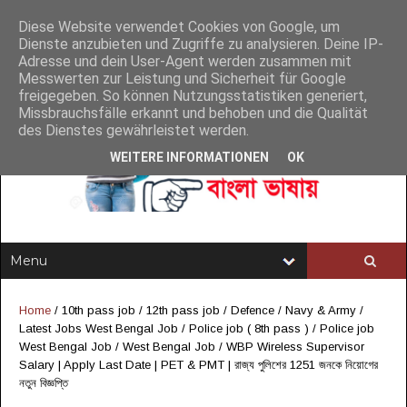
Diese Website verwendet Cookies von Google, um
Dienste anzubieten und Zugriffe zu analysieren. Deine IP-
Adresse und dein User-Agent werden zusammen mit
Messwerten zur Leistung und Sicherheit für Google
freigegeben. So können Nutzungsstatistiken generiert,
Missbrauchsfälle erkannt und behoben und die Qualität
des Dienstes gewährleistet werden.
WEITERE INFORMATIONEN
OK
Home
/
10th pass job
/
12th pass job
/
Defence / Navy & Army
/
Latest Jobs West Bengal Job
/
Police job ( 8th pass )
/
Police job
West Bengal Job
/
West Bengal Job
/
WBP Wireless Supervisor
Salary | Apply Last Date | PET & PMT | রাজ্য পুলিশের 1251 জনকে নিয়োগের
নতুন বিজ্ঞপ্তি