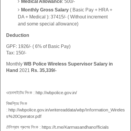
Medical Allowance
: 500/-
Monthly Gross Salary
( Basic Pay + HRA +
DA + Medical ): 37415/- ( Without increment
and some special allowance)
Deduction
GPF: 1926/- ( 6% of Basic Pay)
Tax: 150/-
Monthly
WB Police Wireless Supervisor Salary in
Hand
2021
Rs. 35,339/-
ওয়েবসাইটের লিংক : http://wbpolice.gov.in/
বিজ্ঞপ্তির লিংক
: http://wbpolice.gov.in/writereaddata/wbp/Information_Wireles
s%20Operator.pdf
টেলিগ্রাম গ্রুপের লিংক : https://t.me/Karmasandhanofficials