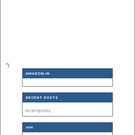
");
AMAZON.IN
RECENT POSTS
recentposts
লেবেল