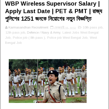
WBP Wireless Supervisor Salary |
Apply Last Date | PET & PMT | রাজ্য
পুলিশের 1251 জনকে নিয়োগের নতুন বিজ্ঞপ্তি
Karmasandhan Recruitment
ফেব্রুয়ারী ২২, ২০২১
10th pass job
,
12th pass job
, Defence / Navy & Army,
Latest Jobs West Bengal
Job
,
Police job ( 8th pass )
,
Police job West Bengal Job
,
West
Bengal Job