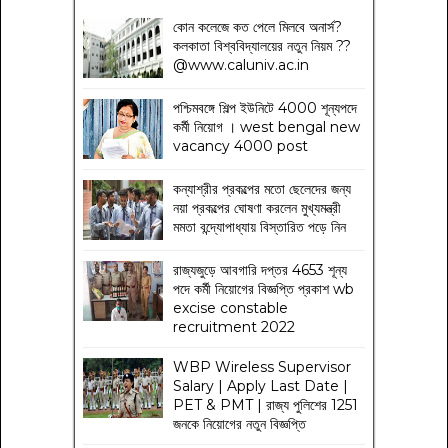
কোন কলেজে কত পেলে মিলবে অনার্স?
কলকাতা বিশ্ববিদ্যালয়ের নতুন নিয়ম
??
@www.caluniv.ac.in
পশ্চিমবঙ্গে শিল্প ইউনিটে 4000 শূন্যপদে
কর্মী নিয়োগ । west bengal new
vacancy 4000 post
কন্যাশ্রীর প্রকল্পের মতো ছেলেদের জন্য
নয়া প্রকল্পের ঘোষণা করলেন মুখ্যমন্ত্রী
মমতা বন্দ্যোপাধ্যায় বিস্তারিত পড়ে নিন
রাজ্যজুড়ে আবগারি দপ্তর 4653 শূন্য
পদে কর্মী নিয়োগের বিজ্ঞপ্তি প্রকাশ wb
excise constable
recruitment 2022
WBP Wireless Supervisor
Salary | Apply Last Date |
PET & PMT | রাজ্য পুলিশের 1251
জনকে নিয়োগের নতুন বিজ্ঞপ্তি