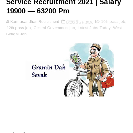
Service Recruitment 2021 | Salary
19900 — 63200 Pm
Karmasandhan Recruitment
ফেব্রুয়ারী ২২, ২০২১
10th pass job
,
12th pass job
,
Central Government job
,
Latest Jobs Today
,
West
Bengal Job