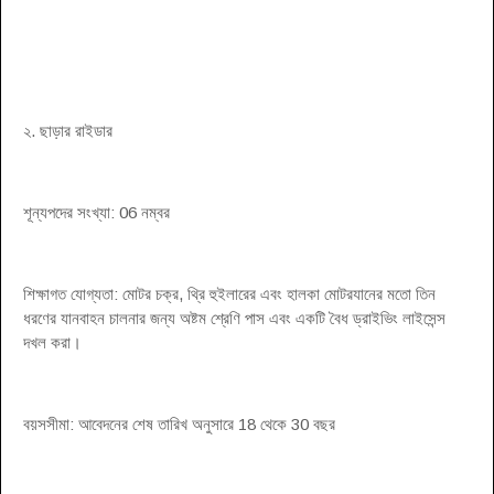
২. ছাড়ার রাইডার
শূন্যপদের সংখ্যা: 06 নম্বর
শিক্ষাগত যোগ্যতা: মোটর চক্র, থ্রি হুইলারের এবং হালকা মোটরযানের মতো তিন
ধরণের যানবাহন চালনার জন্য অষ্টম শ্রেণি পাস এবং একটি বৈধ ড্রাইভিং লাইসেন্স
দখল করা।
বয়সসীমা: আবেদনের শেষ তারিখ অনুসারে 18 থেকে 30 বছর