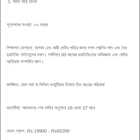
1. স্টাফ গাড়ি চালক
শূন্যপদের সংখ্যা: ০৯ নম্বর
শিক্ষাগত যোগ্যতা: হালকা এবং ভারী মোটর গাড়ির জন্য দশম শ্রেণির পাস এবং বৈধ
ড্রাইভিং লাইসেন্সের দখল। সর্বনিম্ন 03 বছরের ড্রাইভিংয়ের অভিজ্ঞতা এবং মোটর
প্রক্রিয়া সম্পর্কিত জ্ঞান।
কাঙ্ক্ষিত: হোম গার্ড বা সিভিল ভলান্টিয়ার হিসাবে তিন বছরের পরিষেবা
বয়সসীমা: আবেদনের শেষ তারিখ অনুসারে 18 থেকে 27 বছর
বেতন স্কেল: Rs.19900 - Rs63200