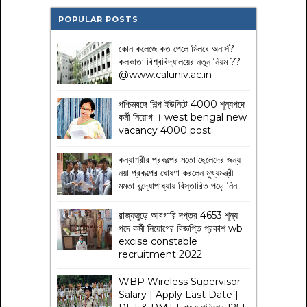
POPULAR POSTS
কোন কলেজে কত পেলে মিলবে অনার্স?
কলকাতা বিশ্ববিদ্যালয়ের নতুন নিয়ম
??
@www.caluniv.ac.in
পশ্চিমবঙ্গে শিল্প ইউনিটে 4000 শূন্যপদে
কর্মী নিয়োগ । west bengal new
vacancy 4000 post
কন্যাশ্রীর প্রকল্পের মতো ছেলেদের জন্য
নয়া প্রকল্পের ঘোষণা করলেন মুখ্যমন্ত্রী
মমতা বন্দ্যোপাধ্যায় বিস্তারিত পড়ে নিন
রাজ্যজুড়ে আবগারি দপ্তর 4653 শূন্য
পদে কর্মী নিয়োগের বিজ্ঞপ্তি প্রকাশ wb
excise constable
recruitment 2022
WBP Wireless Supervisor
Salary | Apply Last Date |