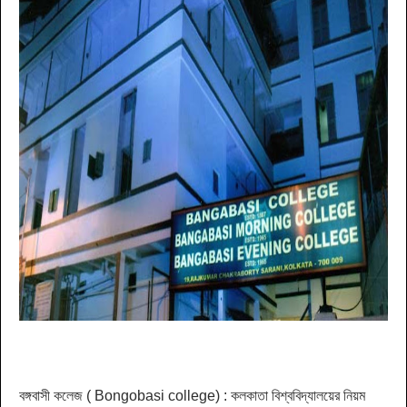
বঙ্গবাসী কলেজ ( Bongobasi college) :
কলকাতা বিশ্ববিদ্যালয়ের নিয়ম