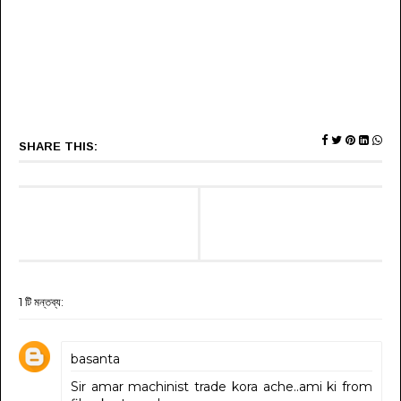
SHARE THIS:
1 টি মন্তব্য:
basanta
Sir amar machinist trade kora ache..ami ki from