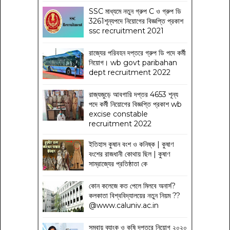
SSC মাধ্যমে নতুন গ্রুপ C ও গ্রুপ ডি
3261শূন্যপদে নিয়োগের বিজ্ঞপ্তি প্রকাশ
ssc recruitment 2021
রাজ্যের পরিবহন দপ্তরে গ্রুপ ডি পদে কর্মী
নিয়োগ। wb govt paribahan
dept recruitment 2022
রাজ্যজুড়ে আবগারি দপ্তর 4653 শূন্য
পদে কর্মী নিয়োগের বিজ্ঞপ্তি প্রকাশ wb
excise constable
recruitment 2022
ইতিহাস কুষান বংশ ও কনিষ্ক | কুষাণ
বংশের রাজধানী কোথায় ছিল | কুষাণ
সাম্রাজ্যের প্রতিষ্ঠাতা কে
কোন কলেজে কত পেলে মিলবে অনার্স?
কলকাতা বিশ্ববিদ্যালয়ের নতুন নিয়ম
??
@www.caluniv.ac.in
সমবায় ব্যাংক ও কৃষি দপ্তরে নিয়োগ ২০২০