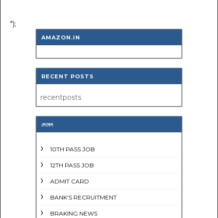
");
AMAZON.IN
RECENT POSTS
recentposts
লেবেল
10TH PASS JOB
12TH PASS JOB
ADMIT CARD
BANK'S RECRUITMENT
BRAKING NEWS