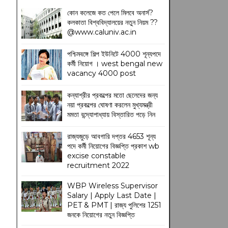
কোন কলেজে কত পেলে মিলবে অনার্স?
কলকাতা বিশ্ববিদ্যালয়ের নতুন নিয়ম
??
@www.caluniv.ac.in
পশ্চিমবঙ্গে শিল্প ইউনিটে 4000 শূন্যপদে
কর্মী নিয়োগ । west bengal new
vacancy 4000 post
কন্যাশ্রীর প্রকল্পের মতো ছেলেদের জন্য
নয়া প্রকল্পের ঘোষণা করলেন মুখ্যমন্ত্রী
মমতা বন্দ্যোপাধ্যায় বিস্তারিত পড়ে নিন
রাজ্যজুড়ে আবগারি দপ্তর 4653 শূন্য
পদে কর্মী নিয়োগের বিজ্ঞপ্তি প্রকাশ wb
excise constable
recruitment 2022
WBP Wireless Supervisor
Salary | Apply Last Date |
PET & PMT | রাজ্য পুলিশের 1251
জনকে নিয়োগের নতুন বিজ্ঞপ্তি