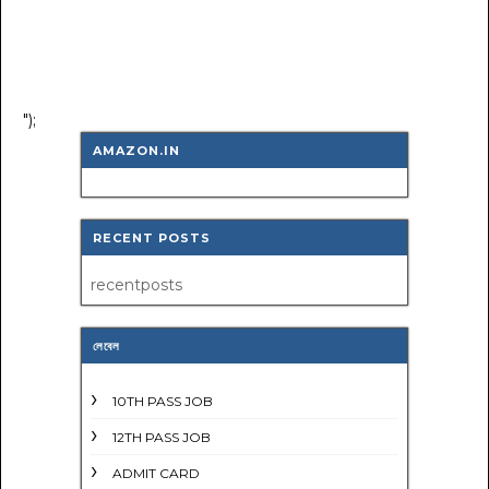
");
AMAZON.IN
RECENT POSTS
recentposts
লেবেল
10TH PASS JOB
12TH PASS JOB
ADMIT CARD