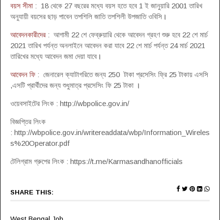
বয়স সীমা
: 18 থেকে 27 বছরের মধ্যে বয়স হতে হবে 1 ই জানুয়ারি 2001 তারিখ
অনুযায়ী বয়সের ছাড় পাবেন তপশিলি জাতি তপশিলী উপজাতি ওবিসি
।
আবেদনকারীদের
: আগামী 22 শে ফেব্রুয়ারি থেকে আবেদন গ্রহণ শুরু হবে 22 শে মার্চ
2021 তারিখ পর্যন্ত অনলাইনে আবেদন করা যাবে 22 শে মার্চ পর্যন্ত 24 মার্চ 2021
তারিখের মধ্যে আবেদন জমা দেয়া যাবে
।
আবেদন ফি
: জেনারেল ক্যাটাগরিতে জন্য 250 টাকা প্রসেসিং ফ্রি 25 টাকায় এসসি
,এসটি প্রার্থীদের জন্য শুধুমাত্র প্রসেসিং ফি 25 টাকা
।
ওয়েবসাইটের লিংক : http://wbpolice.gov.in/
বিজ্ঞপ্তির লিংক
: http://wbpolice.gov.in/writereaddata/wbp/Information_Wireles
s%20Operator.pdf
টেলিগ্রাম গ্রুপের লিংক : https://t.me/Karmasandhanofficials
SHARE THIS:
West Bengal Job