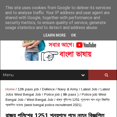
This site uses cookies from Google to deliver its services
and to analyse traffic. Your IP address and user agent are
shared with Google, together with performance and
security metrics, to ensure quality of service, generate
usage statistics and to detect and address abuse.
LEARN MORE
OK
Home
/
12th pass job
/
Defence / Navy & Army
/
Latest Job
/
Latest
Jobs West Bengal Job
/
Police job ( 8th pass )
/
Police job West
Bengal Job
/
West Bengal Job
/
রাজ্য পুলিশের 1251 শূন্যপদে পদে নতুন বিজ্ঞপ্তি
প্রকাশিত হয়েছে (west bengal police recruitment 2021)
রাজ্য পুলিশের 1251 শূন্যপদে পদে নতুন বিজ্ঞপ্তি