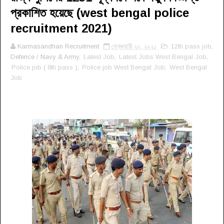
প্রকাশিত হয়েছে (west bengal police
recruitment 2021)
Karmasandhan Recruitment
ফেব্রুয়ারী ২০, ২০২১
12th pass job
,
Defence / Navy & Army,
Latest Job
,
Latest Jobs West Bengal Job
,
Police job ( 8th pass )
,
Police job West Bengal Job
,
West Bengal
Job