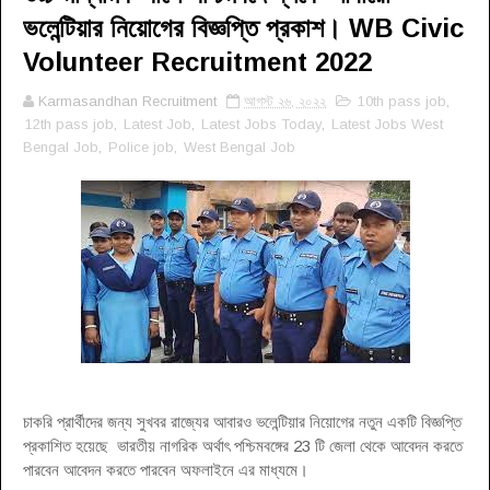
ভলেন্টিয়ার নিয়োগের বিজ্ঞপ্তি প্রকাশ। WB Civic
Volunteer Recruitment 2022
Karmasandhan Recruitment
আগস্ট ২৬, ২০২২
10th pass job
,
12th pass job
,
Latest Job
,
Latest Jobs Today
,
Latest Jobs West
Bengal Job
,
Police job
,
West Bengal Job
চাকরি প্রার্থীদের জন্য সুখবর রাজ্যের আবারও ভলেন্টিয়ার নিয়োগের নতুন একটি বিজ্ঞপ্তি
প্রকাশিত হয়েছে ভারতীয় নাগরিক অর্থাৎ পশ্চিমবঙ্গের 23 টি জেলা থেকে আবেদন করতে
পারবেন আবেদন করতে পারবেন অফলাইনে এর মাধ্যমে।