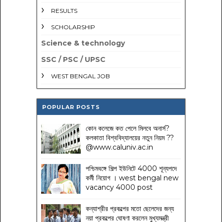
RESULTS
SCHOLARSHIP
Science & technology
SSC / PSC / UPSC
WEST BENGAL JOB
POPULAR POSTS
কোন কলেজে কত পেলে মিলবে অনার্স?
কলকাতা বিশ্ববিদ্যালয়ের নতুন নিয়ম
??
@www.caluniv.ac.in
পশ্চিমবঙ্গে শিল্প ইউনিটে 4000 শূন্যপদে
কর্মী নিয়োগ । west bengal new
vacancy 4000 post
কন্যাশ্রীর প্রকল্পের মতো ছেলেদের জন্য
নয়া প্রকল্পের ঘোষণা করলেন মুখ্যমন্ত্রী