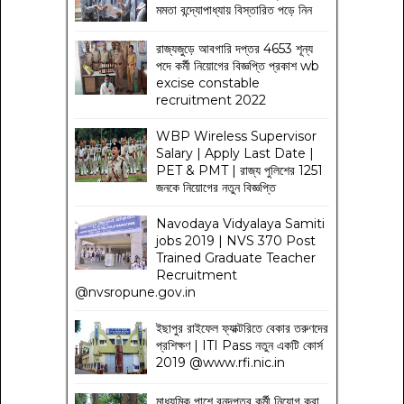
মমতা বন্দ্যোপাধ্যায় বিস্তারিত পড়ে নিন
রাজ্যজুড়ে আবগারি দপ্তর 4653 শূন্য
পদে কর্মী নিয়োগের বিজ্ঞপ্তি প্রকাশ wb
excise constable
recruitment 2022
WBP Wireless Supervisor
Salary | Apply Last Date |
PET & PMT | রাজ্য পুলিশের 1251
জনকে নিয়োগের নতুন বিজ্ঞপ্তি
Navodaya Vidyalaya Samiti
jobs 2019 | NVS 370 Post
Trained Graduate Teacher
Recruitment
@nvsropune.gov.in
ইছাপুর রাইফেল ফ্যাক্টরিতে বেকার তরুণদের
প্রশিক্ষণ | ITI Pass নতুন একটি কোর্স
2019 @www.rfi.nic.in
মাধ্যমিক পাশে বনদপ্তর কর্মী নিয়োগ করা