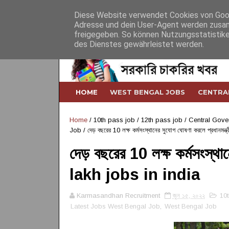
Home
About
Contact
Desclaimer
Diese Website verwendet Cookies von Googl
Adresse und dein User-Agent werden zusam
freigegeben. So können Nutzungsstatistike
des Dienstes gewährleistet werden.
HOME
WEST BENGAL JOBS
CENTRA
Home
/
10th pass job
/
12th pass job
/
Central Gove
Job
/
দেড় বছরের 10 লক্ষ কর্মসংস্থানের সুযোগ ঘোষণা করলে প্রধানম
দেড় বছরের 10 লক্ষ কর্মসংস্থা
lakh jobs in india
Karmasandhan Recruitment
জুন ১৫, ২০২২
10
Latest Jobs West Bengal Job
,
West Bengal Job