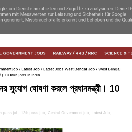
e, um Dienste anzubieten und Zugriffe zu analysieren. Deine I
men mit Messwerten zur Leistung und Sicherheit für Google
n generiert, Missbrauchsfälle erkannt und behoben und die Qual
L GOVERNMENT JOBS
RAILWAY / RRB / RRC
SCIENCE & 
rnment job
/
Latest Job
/
Latest Jobs West Bengal Job
/
West Bengal
ন্ত্রী। 10 lakh jobs in india
নের সুযোগ ঘোষণা করলে প্রধানমন্ত্রী। 10
th pass job
,
12th pass job
,
Central Government job
,
Latest Job
,