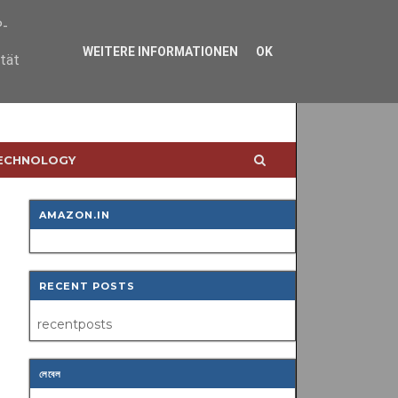
P-
WEITERE INFORMATIONEN
OK
ität
TECHNOLOGY
AMAZON.IN
RECENT POSTS
recentposts
লেবেল