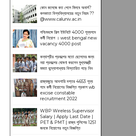
কোন কলেজে কত পেলে মিলবে অনার্স?
কলকাতা বিশ্ববিদ্যালয়ের নতুন নিয়ম
??
@www.caluniv.ac.in
পশ্চিমবঙ্গে শিল্প ইউনিটে 4000 শূন্যপদে
কর্মী নিয়োগ । west bengal new
vacancy 4000 post
কন্যাশ্রীর প্রকল্পের মতো ছেলেদের জন্য
নয়া প্রকল্পের ঘোষণা করলেন মুখ্যমন্ত্রী
মমতা বন্দ্যোপাধ্যায় বিস্তারিত পড়ে নিন
রাজ্যজুড়ে আবগারি দপ্তর 4653 শূন্য
পদে কর্মী নিয়োগের বিজ্ঞপ্তি প্রকাশ wb
excise constable
recruitment 2022
WBP Wireless Supervisor
Salary | Apply Last Date |
PET & PMT | রাজ্য পুলিশের 1251
জনকে নিয়োগের নতুন বিজ্ঞপ্তি