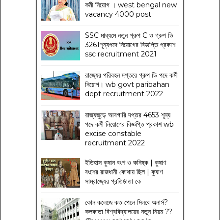
কর্মী নিয়োগ । west bengal new
vacancy 4000 post
SSC মাধ্যমে নতুন গ্রুপ C ও গ্রুপ ডি
3261শূন্যপদে নিয়োগের বিজ্ঞপ্তি প্রকাশ
ssc recruitment 2021
রাজ্যের পরিবহন দপ্তরে গ্রুপ ডি পদে কর্মী
নিয়োগ। wb govt paribahan
dept recruitment 2022
রাজ্যজুড়ে আবগারি দপ্তর 4653 শূন্য
পদে কর্মী নিয়োগের বিজ্ঞপ্তি প্রকাশ wb
excise constable
recruitment 2022
ইতিহাস কুষান বংশ ও কনিষ্ক | কুষাণ
বংশের রাজধানী কোথায় ছিল | কুষাণ
সাম্রাজ্যের প্রতিষ্ঠাতা কে
কোন কলেজে কত পেলে মিলবে অনার্স?
কলকাতা বিশ্ববিদ্যালয়ের নতুন নিয়ম
??