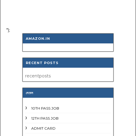
");
AMAZON.IN
RECENT POSTS
recentposts
লেবেল
10TH PASS JOB
12TH PASS JOB
ADMIT CARD