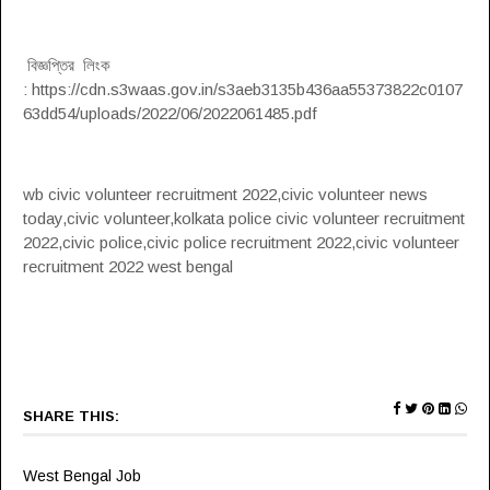
বিজ্ঞপ্তির লিংক
: https://cdn.s3waas.gov.in/s3aeb3135b436aa55373822c0107
63dd54/uploads/2022/06/2022061485.pdf
wb civic volunteer recruitment 2022,civic volunteer news
today,civic volunteer,kolkata police civic volunteer recruitment
2022,civic police,civic police recruitment 2022,civic volunteer
recruitment 2022 west bengal
SHARE THIS:
West Bengal Job