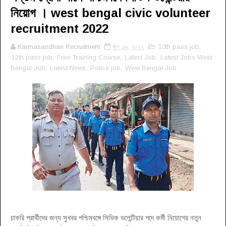
নিয়োগ । west bengal civic volunteer
recruitment 2022
Karmasandhan Recruitment
জুন ১৬, ২০২২
10th pass job
,
12th pass job
,
Free Training Course
,
Latest Job
,
Latest Jobs West
Bengal Job
,
Latest News
,
Police job
,
West Bengal Job
চাকরি প্রার্থীদের জন্য সুখবর পশ্চিমবঙ্গে সিভিক ভলেন্টিয়ার পদে কর্মী নিয়োগের নতুন