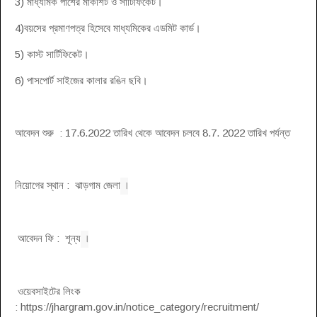
3) মাধ্যমিক পাশের মার্কশিট ও সার্টিফিকেট।
4)বয়সের প্রমাণপত্র হিসেবে মাধ্যমিকের এডমিট কার্ড।
5) কাস্ট সার্টিফিকেট।
6) পাসপোর্ট সাইজের কালার রঙিন ছবি।
আবেদন শুরু : 17.6.2022 তারিখ থেকে আবেদন চলবে 8.7. 2022 তারিখ পর্যন্ত
।
নিয়োগের স্থান : ঝাড়গাম জেলা
।
আবেদন ফি : শূন্য
ওয়েবসাইটের লিংক
: https://jhargram.gov.in/notice_category/recruitment/