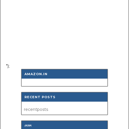
");
AMAZON.IN
RECENT POSTS
recentposts
লেবেল