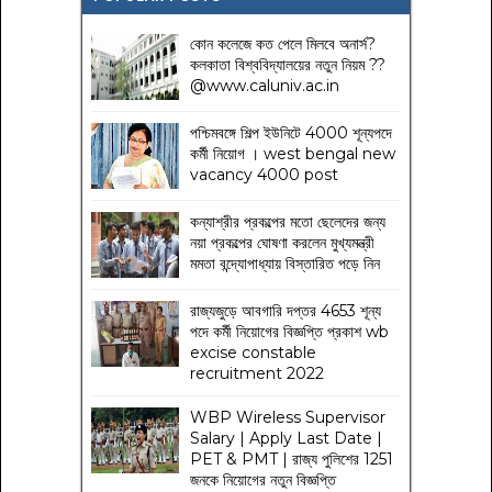
কোন কলেজে কত পেলে মিলবে অনার্স?
কলকাতা বিশ্ববিদ্যালয়ের নতুন নিয়ম
??
@www.caluniv.ac.in
পশ্চিমবঙ্গে শিল্প ইউনিটে 4000 শূন্যপদে
কর্মী নিয়োগ । west bengal new
vacancy 4000 post
কন্যাশ্রীর প্রকল্পের মতো ছেলেদের জন্য
নয়া প্রকল্পের ঘোষণা করলেন মুখ্যমন্ত্রী
মমতা বন্দ্যোপাধ্যায় বিস্তারিত পড়ে নিন
রাজ্যজুড়ে আবগারি দপ্তর 4653 শূন্য
পদে কর্মী নিয়োগের বিজ্ঞপ্তি প্রকাশ wb
excise constable
recruitment 2022
WBP Wireless Supervisor
Salary | Apply Last Date |
PET & PMT | রাজ্য পুলিশের 1251
জনকে নিয়োগের নতুন বিজ্ঞপ্তি