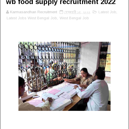
wb food supply recruitment 2022
Karmasandhan Recruitment
ফেব্রুয়ারী ১৫, ২০২২
Latest Job
,
Latest Jobs West Bengal Job
,
West Bengal Job