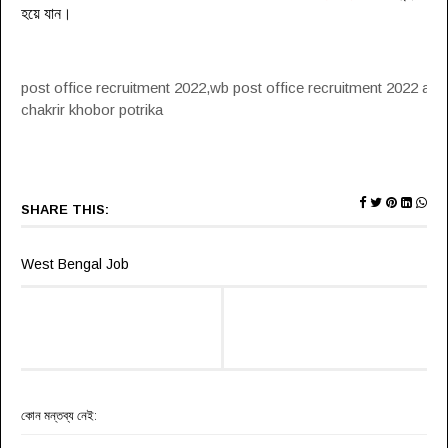
হয়ে যা
ন
।
post office recruitment 2022,wb post office recruitment 2022 appl
chakrir khobor potrika
SHARE THIS:
West Bengal Job
কোন মন্তব্য নেই: