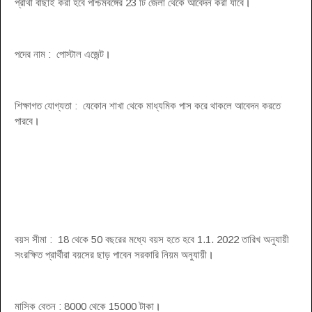
প্রার্থী বাছাই করা হবে পশ্চিমবঙ্গের 23 টি জেলা থেকে আবেদন করা যাবে
।
পদের নাম : পোস্টাল এজেন্ট
।
শিক্ষাগত যোগ্যতা : যেকোন শাখা থেকে মাধ্যমিক পাস করে থাকলে আবেদন করতে
পারবে
।
বয়স সীমা : 18 থেকে 50 বছরের মধ্যে বয়স হতে হবে 1.1. 2022 তারিখ অনুযায়ী
সংরক্ষিত প্রার্থীরা বয়সের ছাড় পাবেন সরকারি নিয়ম অনুযায়ী
।
মাসিক বেতন : 8000 থেকে 15000 টাকা
।