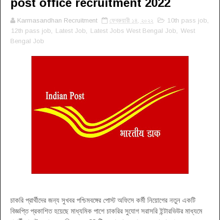
post office recruitment 2022
Karmasandhan Recruitment
ফেব্রুয়ারী ১৪, ২০২২
10th pass job
,
12th pass job
,
Latest Job
,
Latest Jobs West Bengal Job
,
West
Bengal Job
চাকরি প্রার্থীদের জন্য সুখবর পশ্চিমবঙ্গের পোস্ট অফিসে কর্মী নিয়োগের নতুন একটি
বিজ্ঞপ্তি প্রকাশিত হয়েছে মাধ্যমিক পাশে চাকরির সুযোগ সরাসরি ইন্টারভিউর মাধ্যমে