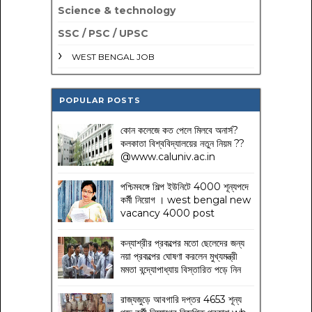
Science & technology
SSC / PSC / UPSC
WEST BENGAL JOB
POPULAR POSTS
কোন কলেজে কত পেলে মিলবে অনার্স?
কলকাতা বিশ্ববিদ্যালয়ের নতুন নিয়ম
??
@www.caluniv.ac.in
পশ্চিমবঙ্গে শিল্প ইউনিটে 4000 শূন্যপদে
কর্মী নিয়োগ । west bengal new
vacancy 4000 post
কন্যাশ্রীর প্রকল্পের মতো ছেলেদের জন্য
নয়া প্রকল্পের ঘোষণা করলেন মুখ্যমন্ত্রী
মমতা বন্দ্যোপাধ্যায় বিস্তারিত পড়ে নিন
রাজ্যজুড়ে আবগারি দপ্তর 4653 শূন্য