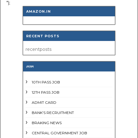
");
AMAZON.IN
RECENT POSTS
recentposts
লেবেল
10TH PASS JOB
12TH PASS JOB
ADMIT CARD
BANK'S RECRUITMENT
BRAKING NEWS
CENTRAL GOVERNMENT JOB