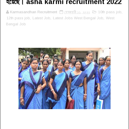
হয়েছে। asha karmi recruitment 2022
Karmasandhan Recruitment
ফেব্রুয়ারী ১১, ২০২২
10th pass job
,
12th pass job
,
Latest Job
,
Latest Jobs West Bengal Job
,
West
Bengal Job