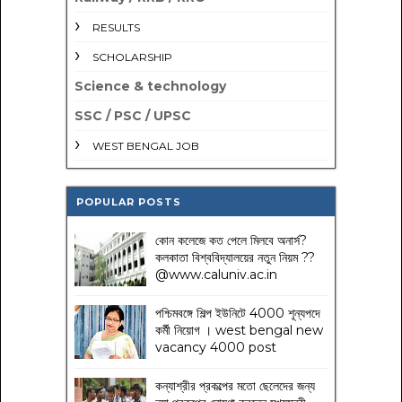
RESULTS
SCHOLARSHIP
Science & technology
SSC / PSC / UPSC
WEST BENGAL JOB
POPULAR POSTS
কোন কলেজে কত পেলে মিলবে অনার্স?
কলকাতা বিশ্ববিদ্যালয়ের নতুন নিয়ম
??
@www.caluniv.ac.in
পশ্চিমবঙ্গে শিল্প ইউনিটে 4000 শূন্যপদে
কর্মী নিয়োগ । west bengal new
vacancy 4000 post
কন্যাশ্রীর প্রকল্পের মতো ছেলেদের জন্য