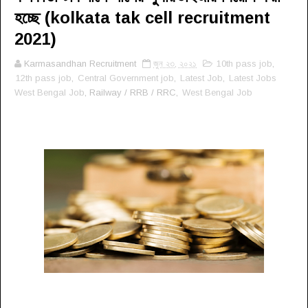
হচ্ছে (kolkata tak cell recruitment
2021)
Karmasandhan Recruitment
জুন ২৩, ২০২১
10th pass job
,
12th pass job
,
Central Government job
,
Latest Job
,
Latest Jobs
West Bengal Job
, Railway / RRB / RRC,
West Bengal Job