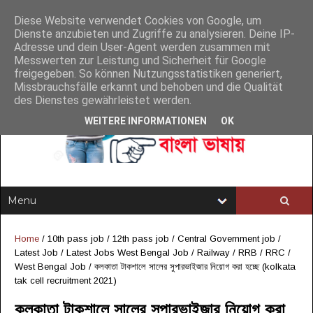
Diese Website verwendet Cookies von Google, um
Dienste anzubieten und Zugriffe zu analysieren. Deine IP-
Adresse und dein User-Agent werden zusammen mit
Messwerten zur Leistung und Sicherheit für Google
freigegeben. So können Nutzungsstatistiken generiert,
Missbrauchsfälle erkannt und behoben und die Qualität
des Dienstes gewährleistet werden.
WEITERE INFORMATIONEN
OK
Home
/
10th pass job
/
12th pass job
/
Central Government job
/
Latest Job
/
Latest Jobs West Bengal Job
/
Railway / RRB / RRC
/
West Bengal Job
/
কলকাতা টাকশালে সালের সুপারভাইজার নিয়োগ করা হচ্ছে (kolkata
tak cell recruitment 2021)
কলকাতা টাকশালে সালের সুপারভাইজার নিয়োগ করা