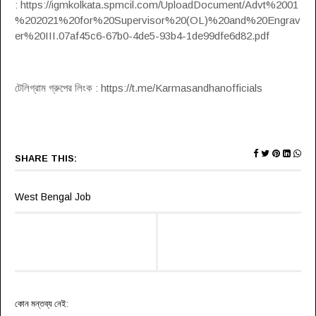
: https://igmkolkata.spmcil.com/UploadDocument/Advt%2001
%202021%20for%20Supervisor%20(OL)%20and%20Engrav
er%20III.07af45c6-67b0-4de5-93b4-1de99dfe6d82.pdf
টেলিগ্রাম গ্রুপের লিংক : https://t.me/Karmasandhanofficials
SHARE THIS:
West Bengal Job
কোন মন্তব্য নেই: