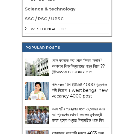
Science & technology
SSC / PSC / UPSC
WEST BENGAL JOB
POPULAR POSTS
কোন কলেজে কত পেলে মিলবে অনার্স?
কলকাতা বিশ্ববিদ্যালয়ের নতুন নিয়ম
??
@www.caluniv.ac.in
পশ্চিমবঙ্গে শিল্প ইউনিটে 4000 শূন্যপদে
কর্মী নিয়োগ । west bengal new
vacancy 4000 post
কন্যাশ্রীর প্রকল্পের মতো ছেলেদের জন্য
নয়া প্রকল্পের ঘোষণা করলেন মুখ্যমন্ত্রী
মমতা বন্দ্যোপাধ্যায় বিস্তারিত পড়ে নিন
রাজ্যজুড়ে আবগারি দপ্তর 4653 শূন্য