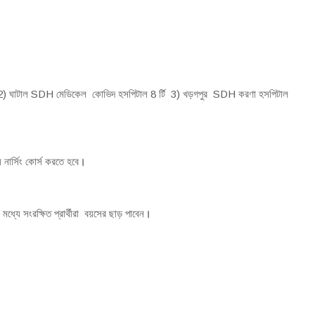
 2) ঘাটাল SDH মেডিকেল কোভিদ হসপিটাল 8 র্টি 3) খড়গপুর SDH করণা হসপিটাল
ি নার্সিং কোর্স করতে হবে
।
্যে সংরক্ষিত প্রার্থীরা বয়সের ছাড় পাবেন
।