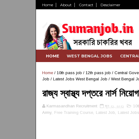
Home
About
Contact
Desclaimer
HOME
WEST BENGAL JOBS
CENTRA
Home
/
10th pass job
/
12th pass job
/
Central Gove
Job
/
Latest Jobs West Bengal Job
/
West Bengal J
রাজ্য স্বাস্থ্য দপ্তরে নার্স
Karmasandhan Recruitment
জুন ২১, ২০২১
10t
Army,
Free Training Course
,
Latest Job
,
Latest Job