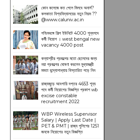
কোন কলেজে কত পেলে মিলবে অনার্স?
কলকাতা বিশ্ববিদ্যালয়ের নতুন নিয়ম
??
@www.caluniv.ac.in
পশ্চিমবঙ্গে শিল্প ইউনিটে 4000 শূন্যপদে
কর্মী নিয়োগ । west bengal new
vacancy 4000 post
কন্যাশ্রীর প্রকল্পের মতো ছেলেদের জন্য
নয়া প্রকল্পের ঘোষণা করলেন মুখ্যমন্ত্রী
মমতা বন্দ্যোপাধ্যায় বিস্তারিত পড়ে নিন
রাজ্যজুড়ে আবগারি দপ্তর 4653 শূন্য
পদে কর্মী নিয়োগের বিজ্ঞপ্তি প্রকাশ wb
excise constable
recruitment 2022
WBP Wireless Supervisor
Salary | Apply Last Date |
PET & PMT | রাজ্য পুলিশের 1251
জনকে নিয়োগের নতুন বিজ্ঞপ্তি