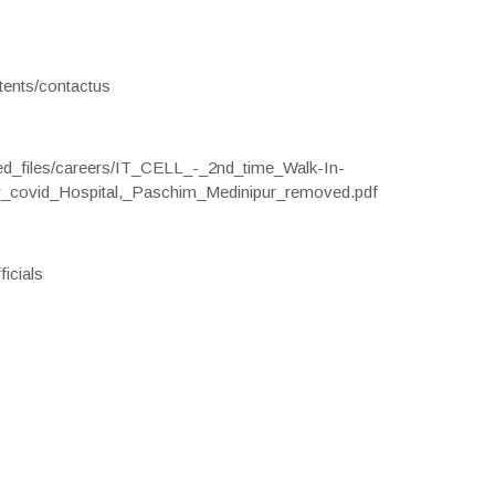
ntents/contactus
loaded_files/careers/IT_CELL_-_2nd_time_Walk-In-
r_covid_Hospital,_Paschim_Medinipur_removed.pdf
ficials