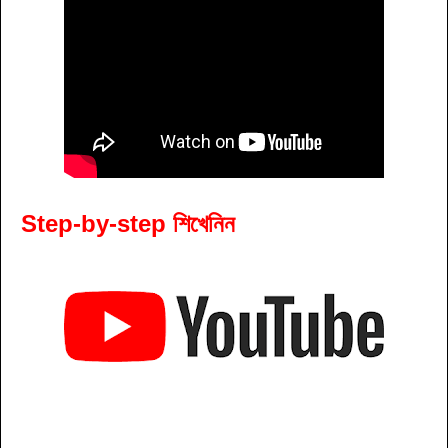
Step-by-step শিখেনিন