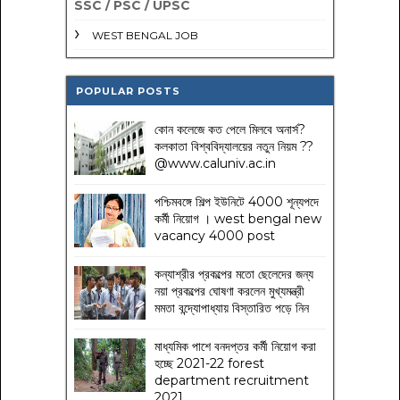
SSC / PSC / UPSC
WEST BENGAL JOB
POPULAR POSTS
কোন কলেজে কত পেলে মিলবে অনার্স?
কলকাতা বিশ্ববিদ্যালয়ের নতুন নিয়ম
??
@www.caluniv.ac.in
পশ্চিমবঙ্গে শিল্প ইউনিটে 4000 শূন্যপদে
কর্মী নিয়োগ । west bengal new
vacancy 4000 post
কন্যাশ্রীর প্রকল্পের মতো ছেলেদের জন্য
নয়া প্রকল্পের ঘোষণা করলেন মুখ্যমন্ত্রী
মমতা বন্দ্যোপাধ্যায় বিস্তারিত পড়ে নিন
মাধ্যমিক পাশে বনদপ্তর কর্মী নিয়োগ করা
হচ্ছে 2021-22 forest
department recruitment
2021