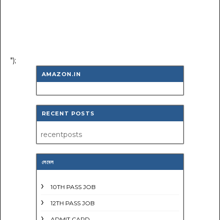
");
AMAZON.IN
RECENT POSTS
recentposts
লেবেল
10TH PASS JOB
12TH PASS JOB
ADMIT CARD