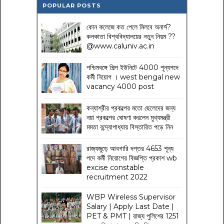
POPULAR POSTS
কোন কলেজে কত পেলে মিলবে অনার্স?
কলকাতা বিশ্ববিদ্যালয়ের নতুন নিয়ম
??
@www.caluniv.ac.in
পশ্চিমবঙ্গে শিল্প ইউনিটে 4000 শূন্যপদে
কর্মী নিয়োগ । west bengal new
vacancy 4000 post
কন্যাশ্রীর প্রকল্পের মতো ছেলেদের জন্য
নয়া প্রকল্পের ঘোষণা করলেন মুখ্যমন্ত্রী
মমতা বন্দ্যোপাধ্যায় বিস্তারিত পড়ে নিন
রাজ্যজুড়ে আবগারি দপ্তর 4653 শূন্য
পদে কর্মী নিয়োগের বিজ্ঞপ্তি প্রকাশ wb
excise constable
recruitment 2022
WBP Wireless Supervisor
Salary | Apply Last Date |
PET & PMT | রাজ্য পুলিশের 1251