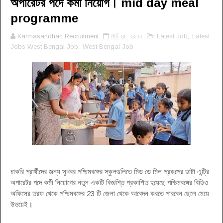
অপারেটর পদে কর্মী নিয়োগ। mid day meal
programme
Karmasandhan Recruitment
মার্চ ২৫, ২০২২
Latest Job
,
Latest
Jobs West Bengal Job
,
West Bengal Job
চাকরি প্রার্থীদের জন্য সুখবর পশ্চিমবঙ্গের স্কুলগুলিতে মিড ডে মিল প্রকল্পের ডাটা এন্ট্রি
অপারেটর পদে কর্মী নিয়োগের নতুন একটি বিজ্ঞপ্তি প্রকাশিত হয়েছে পশ্চিমবঙ্গের বিডিও
অফিসের তরফ থেকে পশ্চিমবঙ্গের 23 টি জেলা থেকে আবেদন করতে পারবেন ছেলে মেয়ে
উভয়েই
।