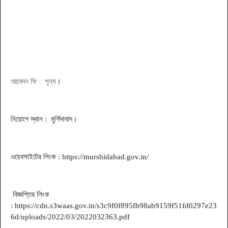
আবেদন ফি : শূন্য
।
নিয়োগে স্থান : মুর্শিদাবাদ
।
ওয়েবসাইটের লিংক : https://murshidabad.gov.in/
বিজ্ঞপ্তির লিংক
: https://cdn.s3waas.gov.in/s3c9f0f895fb98ab9159f51fd0297e23
6d/uploads/2022/03/2022032363.pdf