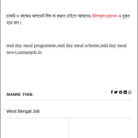
চাকরি ও কাজের আপডেট মিস না করতে চাইলে আমাদের
এ যুক্ত
টেলিগ্রাম চ্যানেল
হয়ে যা
ন
।
mid day meal programme,mid day meal scheme,mid day meal
news,sumanjob.in
SHARE THIS:
West Bengal Job