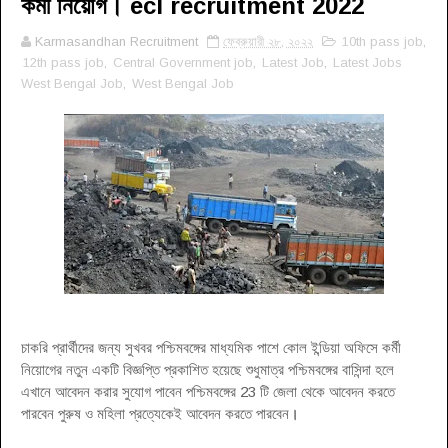
কর্মী নিয়োগ। ecl recruitment 2022
Karmasandhan Recruitment
ফেব্রুয়ারী ২৮, ২০২২
10th pass job
,
12th pass job
,
Central Government job
,
Latest Job
,
Latest Jobs
West Bengal Job
,
West Bengal Job
চাকরি প্রার্থীদের জন্য সুখবর পশ্চিমবঙ্গের মাধ্যমিক পাশে কোল ইন্ডিয়া অফিসে কর্মী
নিয়োগের নতুন একটি বিজ্ঞপ্তি প্রকাশিত হয়েছে শুধুমাত্র পশ্চিমবঙ্গের বাসিন্দা হলে
এখানে আবেদন করার সুযোগ পাবেন পশ্চিমবঙ্গের 23 টি জেলা থেকে আবেদন করতে
পারবেন পুরুষ ও মহিলা প্রত্যেকেই আবেদন করতে পারবেন
।