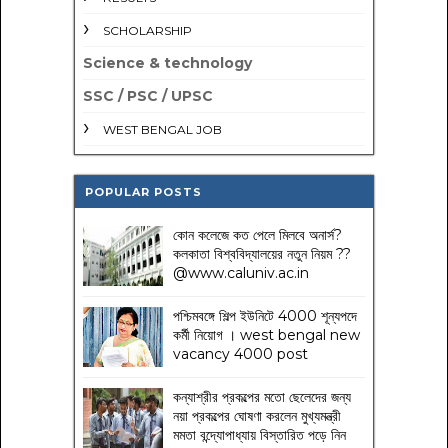
SCHOLARSHIP
Science & technology
SSC / PSC / UPSC
WEST BENGAL JOB
POPULAR POSTS
কোন কলেজে কত পেলে মিলবে অনার্স?
কলকাতা বিশ্ববিদ্যালয়ের নতুন নিয়ম
??
@www.caluniv.ac.in
পশ্চিমবঙ্গে শিল্প ইউনিটে 4000 শূন্যপদে
কর্মী নিয়োগ । west bengal new
vacancy 4000 post
কন্যাশ্রীর প্রকল্পের মতো ছেলেদের জন্য
নয়া প্রকল্পের ঘোষণা করলেন মুখ্যমন্ত্রী
মমতা বন্দ্যোপাধ্যায় বিস্তারিত পড়ে নিন