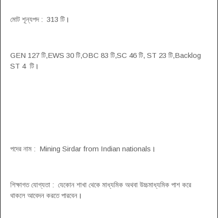
মোট শূন্যপদ : 313 টি
।
GEN 127 টি,EWS 30 টি,OBC 83 টি,SC 46 টি, ST 23 টি,Backlog
ST 4 টি
।
পদের নাম : Mining Sirdar from Indian nationals
।
শিক্ষাগত যোগ্যতা : যেকোন শাখা থেকে মাধ্যমিক অথবা উচ্চমাধ্যমিক পাশ করে
থাকলে আবেদন করতে পারবেন
।