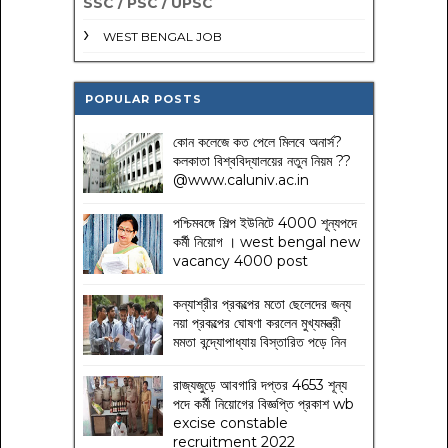
SSC / PSC / UPSC
WEST BENGAL JOB
POPULAR POSTS
কোন কলেজে কত পেলে মিলবে অনার্স?
কলকাতা বিশ্ববিদ্যালয়ের নতুন নিয়ম
??
@www.caluniv.ac.in
পশ্চিমবঙ্গে শিল্প ইউনিটে 4000 শূন্যপদে
কর্মী নিয়োগ । west bengal new
vacancy 4000 post
কন্যাশ্রীর প্রকল্পের মতো ছেলেদের জন্য
নয়া প্রকল্পের ঘোষণা করলেন মুখ্যমন্ত্রী
মমতা বন্দ্যোপাধ্যায় বিস্তারিত পড়ে নিন
রাজ্যজুড়ে আবগারি দপ্তর 4653 শূন্য
পদে কর্মী নিয়োগের বিজ্ঞপ্তি প্রকাশ wb
excise constable
recruitment 2022