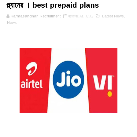
প্ল্যানের । best prepaid plans
Karmasandhan Recruitment
নভেম্বর ২৫, ২০২১
Latest News
,
News