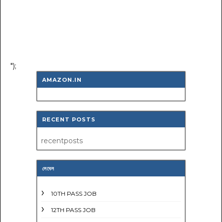
");
AMAZON.IN
RECENT POSTS
recentposts
লেবেল
10TH PASS JOB
12TH PASS JOB