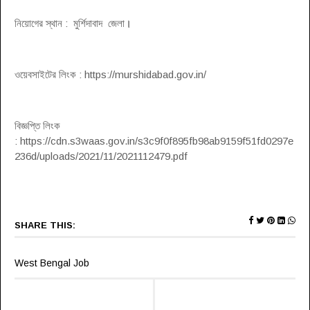
নিয়োগের স্থান : মুর্শিদাবাদ জেলা
।
ওয়েবসাইটের লিংক : https://murshidabad.gov.in/
বিজ্ঞপ্তি লিংক
: https://cdn.s3waas.gov.in/s3c9f0f895fb98ab9159f51fd0297e
236d/uploads/2021/11/2021112479.pdf
SHARE THIS:
West Bengal Job