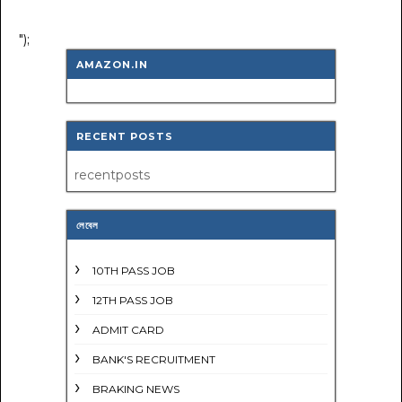
");
AMAZON.IN
RECENT POSTS
recentposts
লেবেল
10TH PASS JOB
12TH PASS JOB
ADMIT CARD
BANK'S RECRUITMENT
BRAKING NEWS