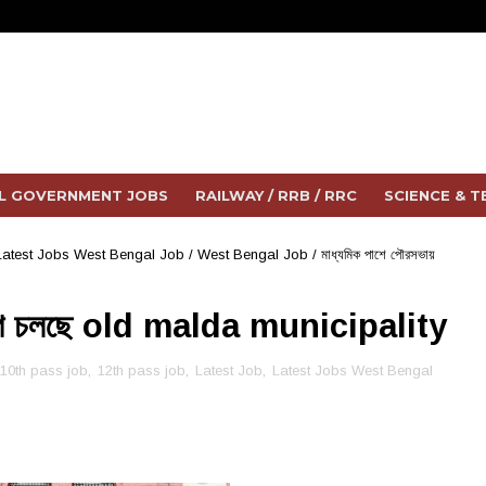
L GOVERNMENT JOBS
RAILWAY / RRB / RRC
SCIENCE & 
Latest Jobs West Bengal Job
/
West Bengal Job
/
মাধ্যমিক পাশে পৌরসভায়
িয়োগ চলছে old malda municipality
10th pass job
,
12th pass job
,
Latest Job
,
Latest Jobs West Bengal