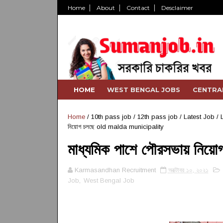
Home
About
Contact
Desclaimer
HOME
WEST BENGAL JOBS
CENTRA
Home
/
10th pass job
/
12th pass job
/
Latest Job
/
নিয়োগ চলছে old malda municipality
মাধ্যমিক পাশে পৌরসভায় ন
Karmasandhan Recruitment
অক্টোবর ১০, ২০২১
Job
,
West Bengal Job