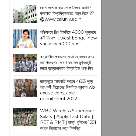
কোন কলেজে কত পেলে মিলবে অনার্স?
কলকাতা বিশ্ববিদ্যালয়ের নতুন নিয়ম
??
@www.caluniv.ac.in
পশ্চিমবঙ্গে শিল্প ইউনিটে 4000 শূন্যপদে
কর্মী নিয়োগ । west bengal new
vacancy 4000 post
কন্যাশ্রীর প্রকল্পের মতো ছেলেদের জন্য
নয়া প্রকল্পের ঘোষণা করলেন মুখ্যমন্ত্রী
মমতা বন্দ্যোপাধ্যায় বিস্তারিত পড়ে নিন
রাজ্যজুড়ে আবগারি দপ্তর 4653 শূন্য
পদে কর্মী নিয়োগের বিজ্ঞপ্তি প্রকাশ wb
excise constable
recruitment 2022
WBP Wireless Supervisor
Salary | Apply Last Date |
PET & PMT | রাজ্য পুলিশের 1251
জনকে নিয়োগের নতুন বিজ্ঞপ্তি