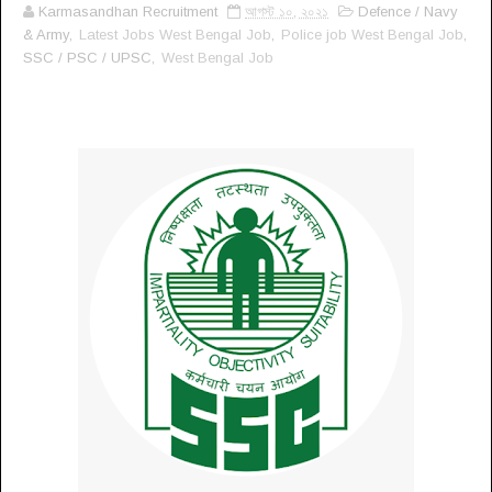
Karmasandhan Recruitment
আগস্ট ১০, ২০২১
Defence / Navy
& Army,
Latest Jobs West Bengal Job
,
Police job West Bengal Job
,
SSC / PSC / UPSC,
West Bengal Job