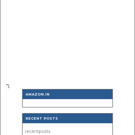
");
AMAZON.IN
RECENT POSTS
recentposts