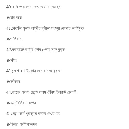
40.অলিম্পিক খেলা কত বছর অন্তর হয়
🔥চার বছর
41.নেতাজি সুভাষ রাষ্ট্রীয় ক্রীড়া সংস্থা কোথায় অবস্থিত
🔥পাতিয়ালা
42.নকআউট কথাটি কোন খেলার সঙ্গে যুক্ত
🔥বক্সিং
43.স্ন্যাশ কথাটি কোন খেলার সঙ্গে যুক্ত
🔥ভলিবল
44.বছরের প্রথম গ্র্যান্ড স্লাম টেনিস টুর্নামেন্ট কোনটি
🔥অস্ট্রেলিয়ান ওপেন
45.দ্রোণাচার্য পুরস্কার কাদের দেওয়া হয়
🔥ক্রিয়া প্রশিক্ষকদের