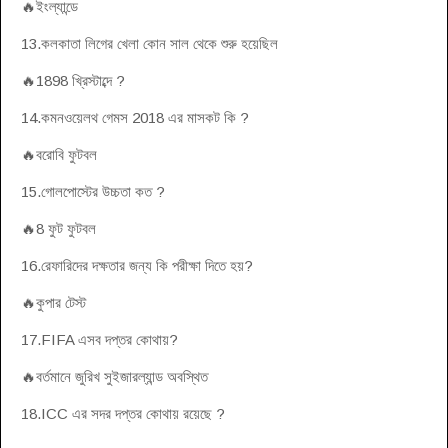
🔥ইংল্যান্ডে
13.কলকাতা লিগের খেলা কোন সাল থেকে শুরু হয়েছিল
🔥1898 খ্রিস্টাব্দে ?
14.কমনওয়েলথ গেমস 2018 এর মাসকট কি ?
🔥বরোবি ফুটবল
15.গোলপোস্টের উচ্চতা কত ?
🔥8 ফুট ফুটবল
16.রেফারিদের দক্ষতার জন্য কি পরীক্ষা দিতে হয়?
🔥কুপার টেস্ট
17.FIFA এসব দপ্তর কোথায়?
🔥বর্তমানে জুরিখ সুইজারল্যান্ড অবস্থিত
18.ICC এর সদর দপ্তর কোথায় রয়েছে ?