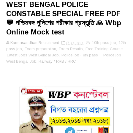
WEST BENGAL POLICE
CONSTABLE SPECIAL FREE PDF
💬 পশ্চিমবঙ্গ পুলিশের পরীক্ষার প্রস্তুতি 🙏 Wbp
Online Mock test
Karmasandhan Recruitment
মে ২২, ২০২১
10th pass job
,
12th
pass job
,
Exam preparation
,
Exam Results
,
Free Training Course
,
Latest Jobs West Bengal Job
,
Police job ( 8th pass )
,
Police job
West Bengal Job
, Railway / RRB / RRC