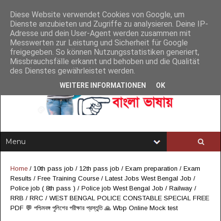
Diese Website verwendet Cookies von Google, um
Dienste anzubieten und Zugriffe zu analysieren. Deine IP-
Adresse und dein User-Agent werden zusammen mit
Messwerten zur Leistung und Sicherheit für Google
freigegeben. So können Nutzungsstatistiken generiert,
Missbrauchsfälle erkannt und behoben und die Qualität
des Dienstes gewährleistet werden.
WEITERE INFORMATIONEN
OK
Home
/
10th pass job
/
12th pass job
/
Exam preparation
/
Exam
Results
/
Free Training Course
/
Latest Jobs West Bengal Job
/
Police job ( 8th pass )
/
Police job West Bengal Job
/
Railway /
RRB / RRC
/
WEST BENGAL POLICE CONSTABLE SPECIAL FREE
PDF 💬 পশ্চিমবঙ্গ পুলিশের পরীক্ষার প্রস্তুতি 🙏 Wbp Online Mock test