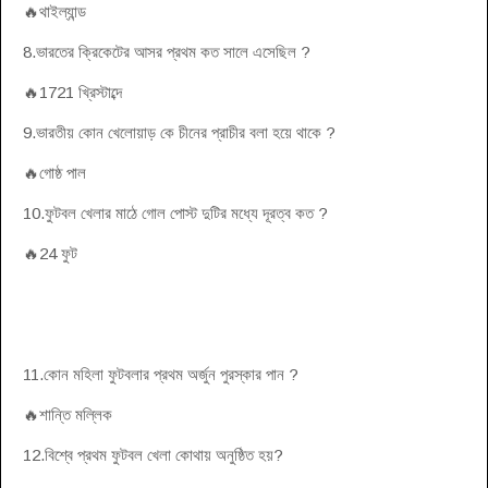
🔥থাইল্যান্ড
8.ভারতের ক্রিকেটের আসর প্রথম কত সালে এসেছিল ?
🔥1721 খ্রিস্টাব্দে
9.ভারতীয় কোন খেলোয়াড় কে চীনের প্রাচীর বলা হয়ে থাকে ?
🔥গোষ্ঠ পাল
10.ফুটবল খেলার মাঠে গোল পোস্ট দুটির মধ্যে দূরত্ব কত ?
🔥24 ফুট
11.কোন মহিলা ফুটবলার প্রথম অর্জুন পুরস্কার পান ?
🔥শান্তি মল্লিক
12.বিশ্বে প্রথম ফুটবল খেলা কোথায় অনুষ্ঠিত হয়?