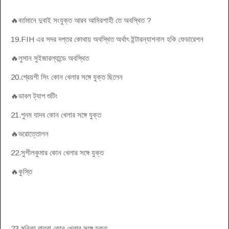
🔥বর্তমানে দুবাই সংযুক্ত আরব আমিরশাহী তে অবস্থিত ?
19.FIH এর সদর দপ্তর কোথায় অবস্থিত অর্থাৎ ইন্টারন্যাশনাল হকি ফেডারেশন
🔥লুসান সুইজারল্যান্ডে অবস্থিত
20.শ্রেয়শী সিং কোন খেলার সঙ্গে যুক্ত ছিলেন
🔥ডাবল ট্যাপ শুটিং
21.পুনম যাদব কোন খেলার সঙ্গে যুক্ত
🔥ভরোত্তোলন
22.সুশীলকুমার কোন খেলার সঙ্গে যুক্ত
🔥কুস্তি
23.মনিকা বাত্রা কোন খেলার সঙ্গে যুক্ত