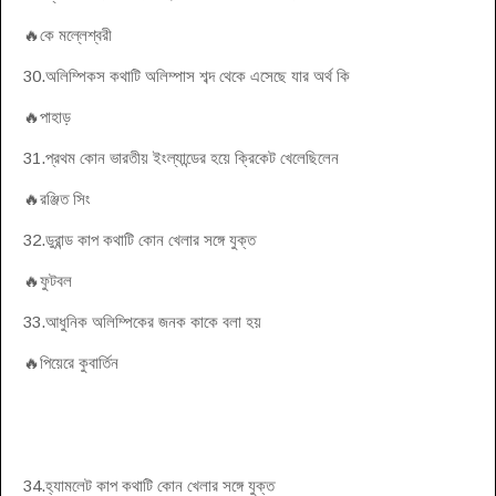
🔥কে মল্লেশ্বরী
30.অলিম্পিকস কথাটি অলিম্পাস শব্দ থেকে এসেছে যার অর্থ কি
🔥পাহাড়
31.প্রথম কোন ভারতীয় ইংল্যান্ডের হয়ে ক্রিকেট খেলেছিলেন
🔥রঞ্জিত সিং
32.ডুরান্ড কাপ কথাটি কোন খেলার সঙ্গে যুক্ত
🔥ফুটবল
33.আধুনিক অলিম্পিকের জনক কাকে বলা হয়
🔥পিয়েরে কুবার্তিন
34.হ্যামলেট কাপ কথাটি কোন খেলার সঙ্গে যুক্ত