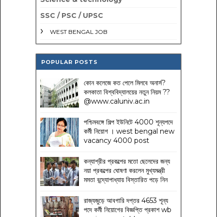
SSC / PSC / UPSC
WEST BENGAL JOB
POPULAR POSTS
কোন কলেজে কত পেলে মিলবে অনার্স?
কলকাতা বিশ্ববিদ্যালয়ের নতুন নিয়ম
??
@www.caluniv.ac.in
পশ্চিমবঙ্গে শিল্প ইউনিটে 4000 শূন্যপদে
কর্মী নিয়োগ । west bengal new
vacancy 4000 post
কন্যাশ্রীর প্রকল্পের মতো ছেলেদের জন্য
নয়া প্রকল্পের ঘোষণা করলেন মুখ্যমন্ত্রী
মমতা বন্দ্যোপাধ্যায় বিস্তারিত পড়ে নিন
রাজ্যজুড়ে আবগারি দপ্তর 4653 শূন্য
পদে কর্মী নিয়োগের বিজ্ঞপ্তি প্রকাশ wb