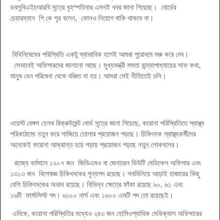
ডবলুবিএইচআরবি সূত্রে বৃহস্পতিবার এমনই খবর জানা গিয়েছে। বোর্ডের
চেয়ারম্যান পি কে শূর বলেন, কোনও নিয়োগ বাকি থাকবে না।
বিধিনিষেধের পরিস্থিতি একটু স্বাভাবিক হলেই আমরা পুরোদমে শুরু করে দেব।
সেভাবেই অফিসারদের জানানো আছে। মুখ্যমন্ত্রী মমতা বন্দ্যোপাধ্যায়ের সাফ কথা,
মানুষ যেন পরিষেবা থেকে বঞ্চিত না হয়। আমরা সেই নীতিতেই চলি।
ওয়েস্ট বেঙ্গল হেলথ রিক্রুটমেন্ট বোর্ড সূত্রে জানা গিয়েছে, করোনা পরিস্থিতিতে স্বাস্থ্য
পরিকাঠামো নতুন করে সাজিয়ে তোলার প্রয়োজন পড়ছে। চিকিৎসক স্বাস্থ্যকর্মীদের
অনেকেই করোনা আক্রান্ত হয়ে পড়ায় প্রয়োজন পড়ছে নতুন লোকবলের।
রাজ্যে বর্তমানে ১২০৭ জন জিডিএমও বা জেনারেল ডিউটি মেডিকেল অফিসার এবং
১৩১৩ জন বিশেষজ্ঞ চিকিৎসকের শূন্যপদ রয়েছে। সবমিলিয়ে আড়াই হাজারের কিছু
বেশি চিকিৎসকের অভাব রয়েছে। বিভিন্ন ক্ষেত্রে ফাঁকা রয়েছে ৯০, ৬১ এবং
১৬টি ফার্মাসিস্ট পদ। ৬১০০ নার্স এবং ১৬০০ এমটি পদ তো রয়েছেই।
এদিকে, করোনা পরিস্থিতির মধ্যেও ২৪৩ জন হোমিওপ্যাথিক মেডিক্যাল অফিসারের