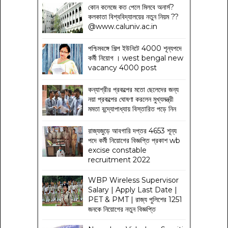
কোন কলেজে কত পেলে মিলবে অনার্স?
কলকাতা বিশ্ববিদ্যালয়ের নতুন নিয়ম
??
@www.caluniv.ac.in
পশ্চিমবঙ্গে শিল্প ইউনিটে 4000 শূন্যপদে
কর্মী নিয়োগ । west bengal new
vacancy 4000 post
কন্যাশ্রীর প্রকল্পের মতো ছেলেদের জন্য
নয়া প্রকল্পের ঘোষণা করলেন মুখ্যমন্ত্রী
মমতা বন্দ্যোপাধ্যায় বিস্তারিত পড়ে নিন
রাজ্যজুড়ে আবগারি দপ্তর 4653 শূন্য
পদে কর্মী নিয়োগের বিজ্ঞপ্তি প্রকাশ wb
excise constable
recruitment 2022
WBP Wireless Supervisor
Salary | Apply Last Date |
PET & PMT | রাজ্য পুলিশের 1251
জনকে নিয়োগের নতুন বিজ্ঞপ্তি