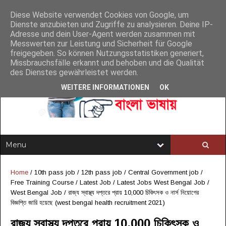
Diese Website verwendet Cookies von Google, um
Dienste anzubieten und Zugriffe zu analysieren. Deine IP-
Adresse und dein User-Agent werden zusammen mit
Messwerten zur Leistung und Sicherheit für Google
freigegeben. So können Nutzungsstatistiken generiert,
Missbrauchsfälle erkannt und behoben und die Qualität
des Dienstes gewährleistet werden.
WEITERE INFORMATIONEN
OK
Home
/
10th pass job
/
12th pass job
/
Central Government job
/
Free Training Course
/
Latest Job
/
Latest Jobs West Bengal Job
/
West Bengal Job
/
রাজ্য স্বাস্থ্য দপ্তরে প্রায় 10,000 চিকিৎসক ও নার্স নিয়োগের
বিজ্ঞপ্তি জারি হয়েছে (west bengal health recruitment 2021)
রাজ্য স্বাস্থ্য দপ্তরে প্রায় 10,000 চিকিৎসক ও