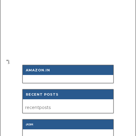
");
AMAZON.IN
RECENT POSTS
recentposts
লেবেল