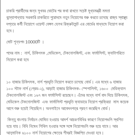
চাকরি প্রার্থীদের জন্য সুখবর ভোটের পর কথা রাখতে সচেষ্ট মুখ্যমন্ত্রী মমতা
বন্দ্যোপাধ্যায় সরকারি চাকরিতে পুরোদমে নতুন নিয়োগের শুরু করতে চলেছে রাজ্য স্বাস্থ্য
দপ্তরে কর্মী নিয়োগে ওয়েস্ট বেঙ্গল হেলথ রিক্রুটমেন্ট এর বোর্ডের মাধ্যমে নিয়োগ করা
হবে
।
মোট শূন্যপদ 10000টি
।
পদের নাম : নার্স, চিকিৎসক ,মেডিকেল, টেকনোলজিস্ট, এবং ফার্মাসিস্ট, ক্যাটাগরিতে
নিয়োগ করা হবে
১০ হাজার চিকিৎসক, নার্স প্রভৃতি নিয়োগ করতে চলেছে বোর্ড। এর মধ্যে ৬ হাজার
১০০ স্টাফ নার্স (গ্রেড-২), আড়াই হাজার চিকিৎসক- স্পেশালিস্ট, ১৬০০ মেডিক্যাল
টেকনোলজিস্ট এবং ১৬৭ জন ফার্মাসিস্ট রয়েছেন। এঁদের মধ্যে নার্স বাদ দিয়ে চিকিৎসক,
মেডিকেল টেকনোলজিস্ট এবং ফার্মাসিস্ট প্রভৃতি ক্যাডারে নিয়োগ প্রক্রিয়া মাস কয়েক
আগে শুরু হয়েই গিয়েছিল। অনলাইনে আবেদনপত্র গ্রহণ করেছিল বোর্ড।
কিন্তু বাংলায় নির্বাচন ঘোষিত হওয়ায় আদর্শ আচরণবিধির কারণে নিয়োগগুলি স্থগিত
হয়ে যায়। বিধি নিষেধ শিথিল হওয়ার সঙ্গে সঙ্গে নিয়োগগুলি শুরু হয়ে যাবে। আর
আনুমানিক ৬১০০ নার্স নিয়োগের ক্ষেত্রে শীঘ্রই বিজ্ঞপ্তি দেওয়া হবে।