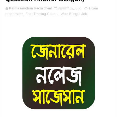
Karmasandhan Recruitment
ফেব্রুয়ারী ১৯, ২০২১
Exam
preparation
,
Free Training Course
,
West Bengal Job