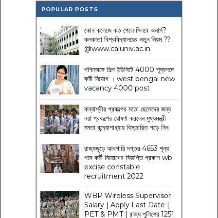
POPULAR POSTS
কোন কলেজে কত পেলে মিলবে অনার্স?
কলকাতা বিশ্ববিদ্যালয়ের নতুন নিয়ম
??
@www.caluniv.ac.in
পশ্চিমবঙ্গে শিল্প ইউনিটে 4000 শূন্যপদে
কর্মী নিয়োগ । west bengal new
vacancy 4000 post
কন্যাশ্রীর প্রকল্পের মতো ছেলেদের জন্য
নয়া প্রকল্পের ঘোষণা করলেন মুখ্যমন্ত্রী
মমতা বন্দ্যোপাধ্যায় বিস্তারিত পড়ে নিন
রাজ্যজুড়ে আবগারি দপ্তর 4653 শূন্য
পদে কর্মী নিয়োগের বিজ্ঞপ্তি প্রকাশ wb
excise constable
recruitment 2022
WBP Wireless Supervisor
Salary | Apply Last Date |
PET & PMT | রাজ্য পুলিশের 1251