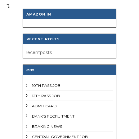
");
AMAZON.IN
RECENT POSTS
recentposts
লেবেল
10TH PASS JOB
12TH PASS JOB
ADMIT CARD
BANK'S RECRUITMENT
BRAKING NEWS
CENTRAL GOVERNMENT JOB