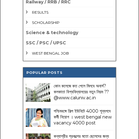
Railway / RRB / RRC
RESULTS
SCHOLARSHIP
Science & technology
SSC / PSC / UPSC
WEST BENGAL JOB
POPULAR POSTS
কোন কলেজে কত পেলে মিলবে অনার্স?
কলকাতা বিশ্ববিদ্যালয়ের নতুন নিয়ম
??
@www.caluniv.ac.in
পশ্চিমবঙ্গে শিল্প ইউনিটে 4000 শূন্যপদে
কর্মী নিয়োগ । west bengal new
vacancy 4000 post
কন্যাশ্রীর প্রকল্পের মতো ছেলেদের জন্য