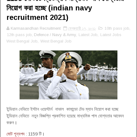
নিয়োগ করা হচ্ছে (indian navy
recruitment 2021)
Karmasandhan Recruitment
ফেব্রুয়ারী ১৭, ২০২১
10th pass job
,
12th pass job
, Defence / Navy & Army,
Latest Job
,
Latest Jobs
West Bengal Job
,
West Bengal Job
ইন্ডিয়ান নেভিতে ইস্টান ওয়েস্টার্ন নাভাল কামান্ডো টেড ম্যান নিয়োগ করা হচ্ছে
ইন্ডিয়ান নেভিতে নতুন বিজ্ঞপ্তি প্রকাশিত হয়েছে মাধ্যমিক পাস যোগ্যতার আবেদন
করুন
।
মোট শূন্যপদ
: 1159 টি
।