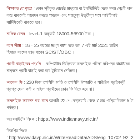
শিক্ষাগত যোগ্যতা
: কোন স্বীকৃত বোর্ডের মাধ্যমে বা ইনস্টিটিউট থেকে দশম শ্রেণী পাশ
করে থাকলেই আবেদন করতে পারবেন এবং সমতুল্য উর্ত্তীন্ন সঙ্গে আইটিআই
সার্টিফিকেট থাকতে হবে
।
মাসিক বেতন
: level-1 অনুযায়ী 18000-56900 টাকা
।
বয়স সীমা
: 18 - 25 বছরের মধ্যে বয়স হতে হবে 7 এই মার্চ 2021 তারিখ
হিসাবে বয়সের ছাড় পাবেন SC/ST/OBC
।
প্রার্থী বাছাইয়ের পদ্ধতি
: কম্পিউটার ভিত্তিতে অনলাইনে পরীক্ষা নথিপত্র যাচাইয়ের
মাধ্যমে প্রার্থী বাছাই করা হবে ইন্ডিয়ান নেভিতে
।
আবেদন ফি
: 250 টাকা তপশিলি জাতি ও তপশিলি উপজাতি ও শারীরিক প্রতিবন্ধী
প্রাপ্ত সেনা কর্মী ও মহিলা প্রার্থীদের কোন ফি দিতে হবে না
।
অনলাইনে আবেদন করা যাবে
আগামী 22 শে ফেব্রুয়ারি থেকে 7 মার্চ পর্যন্ত বিকাল 5 টা
পর্যন্ত
।
ওয়েবসাইটের লিংক : https://www.indiannavy.nic.in/
বিজ্ঞপ্তি লিংক
: http://www.davp.nic.in/WriteReadData/ADS/eng_10702_92_2