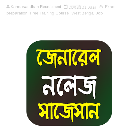
Karmasandhan Recruitment
ফেব্রুয়ারী ১৯, ২০২১
Exam
preparation
,
Free Training Course
,
West Bengal Job