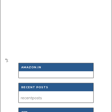
");
AMAZON.IN
RECENT POSTS
recentposts
লেবেল