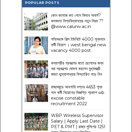
POPULAR POSTS
কোন কলেজে কত পেলে মিলবে অনার্স?
কলকাতা বিশ্ববিদ্যালয়ের নতুন নিয়ম
??
@www.caluniv.ac.in
পশ্চিমবঙ্গে শিল্প ইউনিটে 4000 শূন্যপদে
কর্মী নিয়োগ । west bengal new
vacancy 4000 post
কন্যাশ্রীর প্রকল্পের মতো ছেলেদের জন্য
নয়া প্রকল্পের ঘোষণা করলেন মুখ্যমন্ত্রী
মমতা বন্দ্যোপাধ্যায় বিস্তারিত পড়ে নিন
রাজ্যজুড়ে আবগারি দপ্তর 4653 শূন্য
পদে কর্মী নিয়োগের বিজ্ঞপ্তি প্রকাশ wb
excise constable
recruitment 2022
WBP Wireless Supervisor
Salary | Apply Last Date |
PET & PMT | রাজ্য পুলিশের 1251