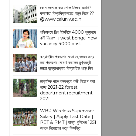
কোন কলেজে কত পেলে মিলবে অনার্স?
কলকাতা বিশ্ববিদ্যালয়ের নতুন নিয়ম
??
@www.caluniv.ac.in
পশ্চিমবঙ্গে শিল্প ইউনিটে 4000 শূন্যপদে
কর্মী নিয়োগ । west bengal new
vacancy 4000 post
কন্যাশ্রীর প্রকল্পের মতো ছেলেদের জন্য
নয়া প্রকল্পের ঘোষণা করলেন মুখ্যমন্ত্রী
মমতা বন্দ্যোপাধ্যায় বিস্তারিত পড়ে নিন
মাধ্যমিক পাশে বনদপ্তর কর্মী নিয়োগ করা
হচ্ছে 2021-22 forest
department recruitment
2021
WBP Wireless Supervisor
Salary | Apply Last Date |
PET & PMT | রাজ্য পুলিশের 1251
জনকে নিয়োগের নতুন বিজ্ঞপ্তি