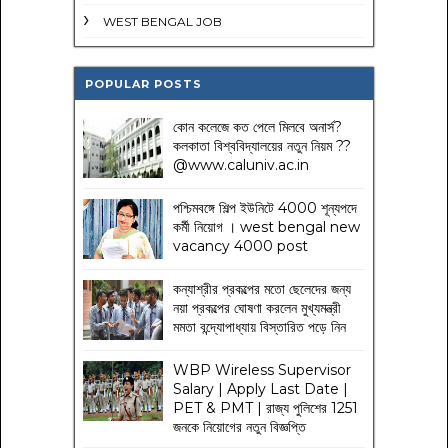
WEST BENGAL JOB
POPULAR POSTS
কোন কলেজে কত পেলে মিলবে অনার্স?
কলকাতা বিশ্ববিদ্যালয়ের নতুন নিয়ম
??
@www.caluniv.ac.in
পশ্চিমবঙ্গে শিল্প ইউনিটে 4000 শূন্যপদে
কর্মী নিয়োগ । west bengal new
vacancy 4000 post
কন্যাশ্রীর প্রকল্পের মতো ছেলেদের জন্য
নয়া প্রকল্পের ঘোষণা করলেন মুখ্যমন্ত্রী
মমতা বন্দ্যোপাধ্যায় বিস্তারিত পড়ে নিন
WBP Wireless Supervisor
Salary | Apply Last Date |
PET & PMT | রাজ্য পুলিশের 1251
জনকে নিয়োগের নতুন বিজ্ঞপ্তি