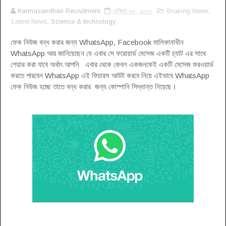
Karmasandhan Recruitment
এপ্রিল ০৮, ২০২০
Braking News
,
Latest News
, Science & technology
ফেক নিউজ বন্ধ করার জন্য WhatsApp, Facebook মালিকানাধীন
WhatsApp আর জানিয়েছেন যে এবার সে ফরোয়ার্ড মেসেজ একটি চ্যাট এর সাথে
শেয়ার করা যাবে অর্থাৎ আপনি এবার থেকে কেবল একজনকেই একটি মেসেজ ফরওয়ার্ড
করতে পারবেন WhatsApp এই ফিচারস আউট করবে নিয়ে এইভাবে WhatsApp
ফেক নিউজ হচ্ছে তাতে বন্ধ করার জন্য কোম্পানি সিদ্ধান্ত নিয়েছে
।