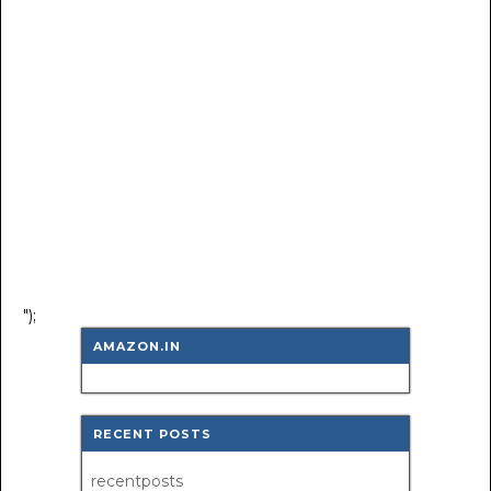
");
AMAZON.IN
RECENT POSTS
recentposts