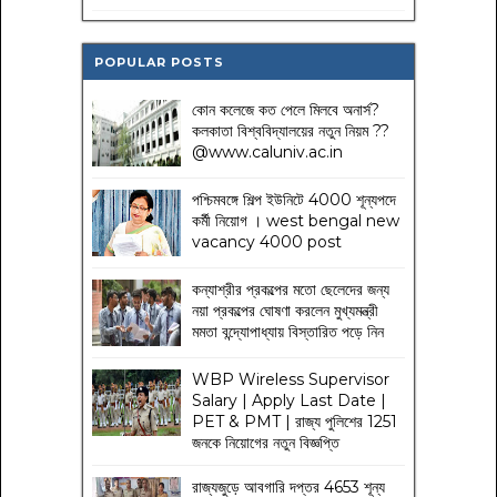
POPULAR POSTS
কোন কলেজে কত পেলে মিলবে অনার্স?
কলকাতা বিশ্ববিদ্যালয়ের নতুন নিয়ম
??
@www.caluniv.ac.in
পশ্চিমবঙ্গে শিল্প ইউনিটে 4000 শূন্যপদে
কর্মী নিয়োগ । west bengal new
vacancy 4000 post
কন্যাশ্রীর প্রকল্পের মতো ছেলেদের জন্য
নয়া প্রকল্পের ঘোষণা করলেন মুখ্যমন্ত্রী
মমতা বন্দ্যোপাধ্যায় বিস্তারিত পড়ে নিন
WBP Wireless Supervisor
Salary | Apply Last Date |
PET & PMT | রাজ্য পুলিশের 1251
জনকে নিয়োগের নতুন বিজ্ঞপ্তি
রাজ্যজুড়ে আবগারি দপ্তর 4653 শূন্য