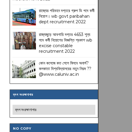
রাজ্যের পরিবহন দপ্তরে গ্রুপ ডি পদে কর্মী
নিয়োগ। wb govt paribahan
dept recruitment 2022
রাজ্যজুড়ে আবগারি দপ্তর 4653 শূন্য
পদে কর্মী নিয়োগের বিজ্ঞপ্তি প্রকাশ wb
excise constable
recruitment 2022
কোন কলেজে কত পেলে মিলবে অনার্স?
কলকাতা বিশ্ববিদ্যালয়ের নতুন নিয়ম
??
@www.caluniv.ac.in
ব্লগ সংরক্ষাণাগার
NO COPY