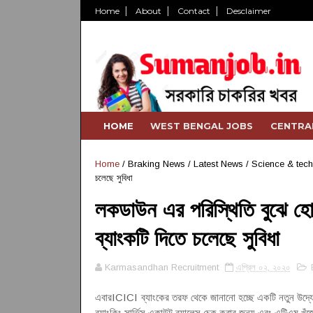
Home
About
Contact
Desclaimer
HOME
WEST BENGAL JOBS
CENTRA
Home
/
Braking News
/
Latest News
/
Science & tec
চলেছে সুবিধা
লকডাউন এর পরিস্থিতি বুঝে হো
ব্যাংকটি দিতে চলেছে সুবিধা
Karmasandhan Recruitment
এপ্রিল ০২, ২০২০
এবারICICI
ব্যাংকের তরফ থেকে জানানো হচ্ছে একটি নতুন উদ্য
ব্যাংকিং সার্ভিস একাউন্ট ব্যালেন্স চেক করার জন্য এবং এটিএম খু