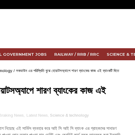
L GOVERNMENT JOBS
RAILWAY / RRB / RRC
SCIENCE & 
hnology
/
লকডাউন এর পরিস্থিতি বুঝে হোয়াটসঅ্যাপে শারণ ব্যাংকের কাজ এই ব্যাংকটি দিতে
য়াটসঅ্যাপে শারণ ব্যাংকের কাজ এই
Braking News
,
Latest News
, Science & technology
োগ নিয়েছে এই সার্ভিস ব্যবহার করে আই সি আই সি ব্যাংক এর গ্রাহকদের সাধারণ
ঁজে পাওয়া লোন অফার পাওয়া যায় ডেবিট এবং ক্রেডিট কার্ড ব্লক আনব্লক করা ইত্যাদি