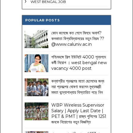
WEST BENGAL JOB
POPULAR POSTS
কোন কলেজে কত পেলে মিলবে অনার্স?
কলকাতা বিশ্ববিদ্যালয়ের নতুন নিয়ম
??
@www.caluniv.ac.in
পশ্চিমবঙ্গে শিল্প ইউনিটে 4000 শূন্যপদে
কর্মী নিয়োগ । west bengal new
vacancy 4000 post
কন্যাশ্রীর প্রকল্পের মতো ছেলেদের জন্য
নয়া প্রকল্পের ঘোষণা করলেন মুখ্যমন্ত্রী
মমতা বন্দ্যোপাধ্যায় বিস্তারিত পড়ে নিন
WBP Wireless Supervisor
Salary | Apply Last Date |
PET & PMT | রাজ্য পুলিশের 1251
জনকে নিয়োগের নতুন বিজ্ঞপ্তি