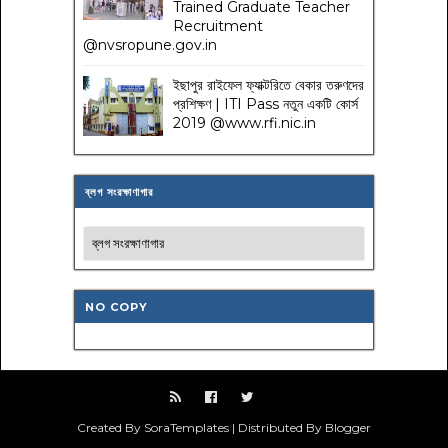
Trained Graduate Teacher
Recruitment
@nvsropune.gov.in
ইছাপুর রাইফেল ফ্যাক্টরিতে বেকার তরুণদের
প্রশিক্ষণ | ITI Pass নতুন একটি কোর্স
2019 @www.rfi.nic.in
ব্লগ সংরক্ষাণাগার
NO COPY
Created By SoraTemplates | Distributed By Blogger