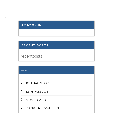
");
AMAZON.IN
RECENT POSTS
recentposts
লেবেল
10TH PASS JOB
12TH PASS JOB
ADMIT CARD
BANK'S RECRUITMENT