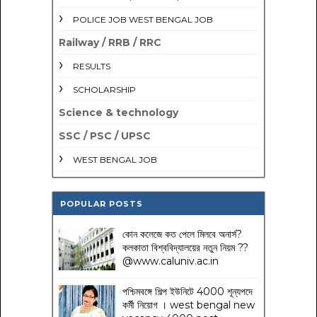
POLICE JOB WEST BENGAL JOB
Railway / RRB / RRC
RESULTS
SCHOLARSHIP
Science & technology
SSC / PSC / UPSC
WEST BENGAL JOB
POPULAR POSTS
কোন কলেজে কত পেলে মিলবে অনার্স?
কলকাতা বিশ্ববিদ্যালয়ের নতুন নিয়ম
??
@www.caluniv.ac.in
পশ্চিমবঙ্গে শিল্প ইউনিটে 4000 শূন্যপদে
কর্মী নিয়োগ । west bengal new