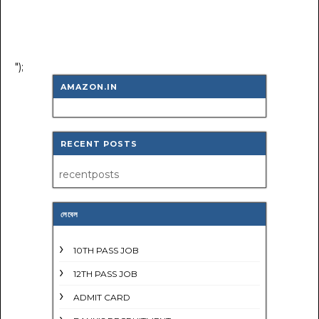
");
AMAZON.IN
RECENT POSTS
recentposts
লেবেল
10TH PASS JOB
12TH PASS JOB
ADMIT CARD