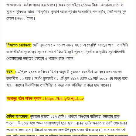
ও অন্যান্য কর্তব্য পালন করতে হবে। শুরুর মূল মাইনে ২১৭০০ টাকা, অন্যান্য ভাতা ও
সুযোগ-সুবিধাও আছে। উন্নতির সুযোগ আছে প্রধান অধিকারীর পদ অবধি, সেই পদের মূল
বেতন ৪৭৬০০ টাকা।
শিক্ষাগত যোগ্যতা:
মোট ন্যূনতম ৫০ শতাংশ নম্বর সহ ১০ম শ্রেণি/ সমতুল পাশ। তপশিলি
ও জাতীয়/আন্তঃরাজ্য স্তরের কোনো ফিল্ড ইভেন্টে প্রথম, দ্বিতীয় ও তৃতীয় স্থানাধিকারী
খেলোয়াড়রা নম্বরের ক্ষেত্রে ৫ শতাংশ ছাড় পাবেন।
বয়স:
১ এপ্রিল ২০১৯ তারিখের হিসাব অনুযায়ী ন্যূনতম বয়সসীমা ১৮ বছর এবং বয়সের
ঊধর্বসীমা ২২ বছর। অর্থাৎ জন্মতারিখ ১ এপ্রিল ১৯৯৭ থেকে ৩১ মার্চ ২০০১-এর মধ্যে হতে
হবে। বয়সের ঊর্ধ্বসীমায় তপশিলিরা ৫ বছর এবং ওবিসিরা ৩ বছর ছাড় পাবেন।
পরমানুর গঠন লাইভ ক্লাস ঃ
https://bit.ly/2RjELcv
দৈহিক মাপজোক:
ন্যূনতম উচ্চতা ১৫৭ সেমি। পার্বত্য অঞ্চলের বাসিন্দারা উচ্চতার ছাড়
পাবেন। উচ্চতার সঙ্গে ওজন সামঞ্জস্যপূর্ণ হতে হবে। বুকের ছাতি অন্তত ৫ সেমি ফোলানোর
ক্ষমতা থাকতে হবে। উচ্চতা ও বয়সের সঙ্গে উপযুক্ত ওজন থাকতে হবে। তবে ১০ শতাংশ