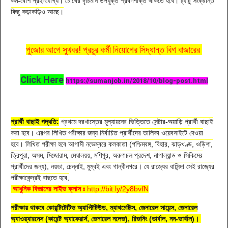
কম-বেশি গ্রহণযোগ্য। চোখের দৃষ্টিমান উপযুক্ত শ্রবণশক্তি থাকতে হবে। ট্যাটু সংক্রান্ত
কিছু কড়াকড়িও আছে।
পুজোর আগে সুখবর! প্রচুর কর্মী নিয়োগের সিদ্ধান্ত বিগ বাজারের
Click Here
https://sumanjob.in/2018/10/blog-post.html
প্রার্থী বাছাই পদ্ধতি:
প্রথমে দরখাস্তের মূল্যায়নের ভিত্তিতে সেন্টার-অয়াড়ি প্রার্থী বাছাই
করা হবে। এরপর লিখিত পরীক্ষার জন্য নির্বাচিত প্রার্থীদের তালিকা ওয়েবসাইটে দেওয়া
হবে। লিখিত পরীক্ষা হবে আগামী নভেম্বরে কলকাতা (পশ্চিমবঙ্গ, বিহার, ঝাড়খণ্ড, ওড়িশা,
ত্রিপুরা, অসম, মিজোরাম, মেঘালয়য়, মণিপুর, অরুণাচল প্রদেশ, নাগাল্যান্ড ও সিকিমের
প্রার্থীদের জন্য), নয়ডা, চেন্নাই, মুম্বই এবং গান্ধীনগরে। যে রাজ্যের বাসিন্দা সেই রাজ্যের
পরীক্ষাকেন্দ্রই বাছতে হবে,
আধুনিক বিজ্ঞানের লাইভ ক্লাস ঃ
http://bit.ly/2y8bvfN
পরীক্ষায় থাকবে কোয়ন্টিটেটিভ অ্যাপ্টিটিউড, ম্যাথমেটিক্স, জেনারেল সায়েন্স, জেনারেল
অ্যাওয়্যারনেস (কারেন্ট অ্যাফেয়ার্স, জেনারেল নলেজ), রিজনিং (ভার্বাল, নন-ভার্বাল)।