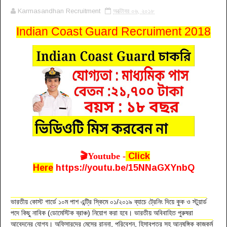
Karmasandhan Recruitment
অক্টোবর ০৬, ২০১৮
Indian Coast Guard Recruiment 2018
🎬Youtube -
Click
Here
https://youtu.be/15NNaGXYnbQ
ভারতীয় কোস্ট গার্ডে ১০ম পাশ এন্ট্রি স্কিমে ০১/২০১৯ ব্যাচে ট্রেনিং দিয়ে কুক ও স্টুয়ার্ড
পদে কিছু নাবিক (ডোমেস্টিক ব্রাঞ্চ) নিয়োগ করা হবে। ভারতীয় অবিবাহিত পুরুষরা
আবেদনের যোগ্য। অফিসারদের মেসের রান্না, পরিবেশন, হিসাবপত্র সহ আনুষঙ্গিক কাজকর্ম