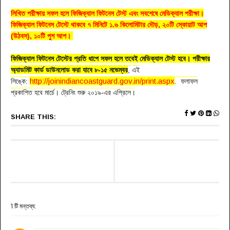
লিখিত পরীক্ষায় সফল হলে ফিজিক্যাল ফিটনেস টেস্ট এবং সবশেষে মেডিক্যাল পরীক্ষা।
ফিজিক্যাল ফিটনেস টেস্টে থাকবে ৭ মিনিটে ১.৬ কিলোমিটার দৌড়, ২০টি স্কোয়াট আপ
(উঠবস), ১০টি পুশ আপ।
ফিজিক্যাল ফিটনেস টেস্টের প্রতি ধাপে সফল হলে তবেই মেডিক্যাল টেস্ট হবে। পরীক্ষার
অ্যাডমিট কার্ড ডাউনলোড করা যাবে ৮-১৫ নভেম্বর
, এই
http://joinindiancoastguard.gov.in/print.aspx
লিঙ্কে:
. ফলাফল
প্রকাশিত হবে মার্চে। ট্রেনিং শুরু ২০১৯-এর এপ্রিলে।
SHARE THIS:
1 টি মন্তব্য: