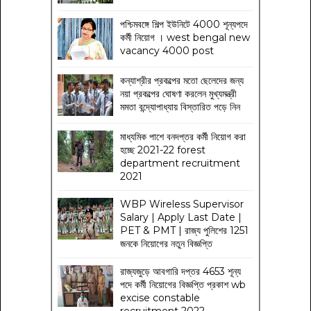
পশ্চিমবঙ্গে শিল্প ইউনিটে 4000 শূন্যপদে
কর্মী নিয়োগ । west bengal new
vacancy 4000 post
কন্যাশ্রীর প্রকল্পের মতো ছেলেদের জন্য
নয়া প্রকল্পের ঘোষণা করলেন মুখ্যমন্ত্রী
মমতা বন্দ্যোপাধ্যায় বিস্তারিত পড়ে নিন
মাধ্যমিক পাশে বনদপ্তর কর্মী নিয়োগ করা
হচ্ছে 2021-22 forest
department recruitment
2021
WBP Wireless Supervisor
Salary | Apply Last Date |
PET & PMT | রাজ্য পুলিশের 1251
জনকে নিয়োগের নতুন বিজ্ঞপ্তি
রাজ্যজুড়ে আবগারি দপ্তর 4653 শূন্য
পদে কর্মী নিয়োগের বিজ্ঞপ্তি প্রকাশ wb
excise constable
recruitment 2022