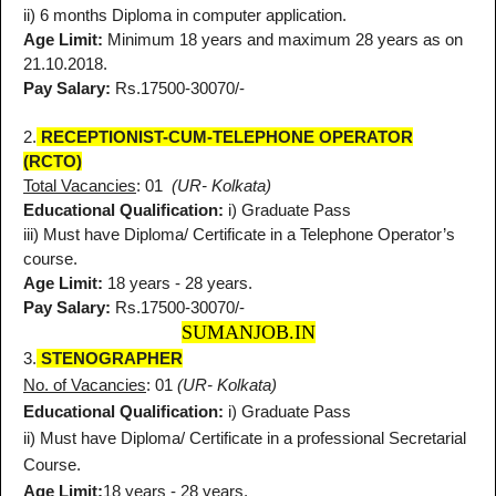
ii) 6 months Diploma in computer application.
Age Limit:
Minimum 18 years and maximum 28 years as on
21.10.2018.
Pay Salary:
Rs.17500-30070/-
2.
RECEPTIONIST-CUM-TELEPHONE OPERATOR
(RCTO)
Total Vacancies
: 01
(UR- Kolkata)
Educational Qualification:
i) Graduate Pass
iii) Must have Diploma/ Certificate in a Telephone Operator’s
course.
Age Limit:
18 years - 28 years.
Pay Salary:
Rs.17500-30070/-
SUMANJOB.IN
3.
STENOGRAPHER
No. of Vacancies
: 01
(UR- Kolkata)
Educational Qualification:
i) Graduate Pass
ii) Must have Diploma/ Certificate in a professional Secretarial
Course.
Age Limit:
18 years - 28 years.