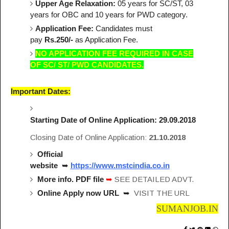
Upper Age Relaxation:
05 years for SC/ST, 03
years for OBC and 10 years for PWD category.
Application Fee:
Candidates must
pay
Rs.250/-
as Application Fee.
NO APPLICATION FEE REQUIRED IN CASE
OF SC/ ST/ PWD CANDIDATES.
Important Dates:
Starting Date of Online Application:
29.09.2018
Closing Date of Online Application:
21.10.2018
Official
website
➥
https://www.mstcindia.co.in
More info. PDF file
➥
SEE DETAILED ADVT.
Online
Apply
now URL
➥
VISIT THE URL
SUMANJOB.IN