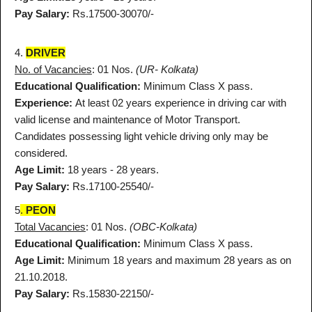
Pay Salary:
Rs.17500-30070/-
4.
DRIVER
No. of Vacancies
: 01 Nos.
(UR- Kolkata)
Educational Qualification:
Minimum Class X pass.
Experience:
At least 02 years experience in driving car with
valid license and maintenance of Motor Transport.
Candidates possessing light vehicle driving only may be
considered.
Age Limit:
18 years - 28 years.
Pay Salary:
Rs.17100-25540/-
5
.
PEON
Total Vacancies
: 01 Nos.
(OBC-Kolkata)
Educational Qualification:
Minimum Class X pass.
Age Limit:
Minimum 18 years and maximum 28 years as on
21.10.2018.
Pay Salary:
Rs.15830-22150/-