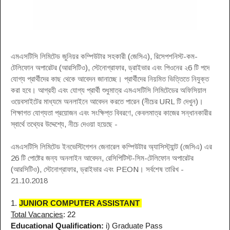
এমএসটিসি লিমিটেড জুনিয়র কম্পিউটার সহকারী (জেসিএ), রিসেপশনিস্ট-কম-
টেলিফোন অপারেটর (আরসিটিও), স্টেনোগ্রাফার, ড্রাইভার এবং পিওনের ২6 টি পদে
যোগ্য প্রার্থীদের কাছ থেকে আবেদন জানাচ্ছে। প্রার্থীদের নিয়মিত ভিত্তিতে নিযুক্ত
করা হবে। আগ্রহী এবং যোগ্য প্রার্থী শুধুমাত্র এমএসটিসি লিমিটেডের অফিসিয়াল
ওয়েবসাইটের মাধ্যমে অনলাইনে আবেদন করতে পারেন (নীচের URL টি দেখুন)।
শিক্ষাগত যোগ্যতা প্রয়োজন এবং সংক্ষিপ্ত বিবরণে, কেবলমাত্র কাজের সন্ধানকারীর
স্বার্থে তথ্যের উদ্দেশ্যে, নীচে দেওয়া হয়েছে -
এমএসটিসি লিমিটেড ইনভেস্টিগেশন জেনারেল কম্পিউটার অ্যাসিস্ট্যান্ট (জেসিএ) এর
26 টি পোষ্টের জন্য অনলাইন আবেদন, রেসিপিটিস্ট-সিম-টেলিফোন অপারেটর
(আরসিটিও), স্টেনোগ্রাফার, ড্রাইভার এবং PEON। সর্বশেষ তারিখ -
21.10.2018
1.
JUNIOR COMPUTER ASSISTANT
Total Vacancies
: 22
Educational Qualification:
i) Graduate Pass