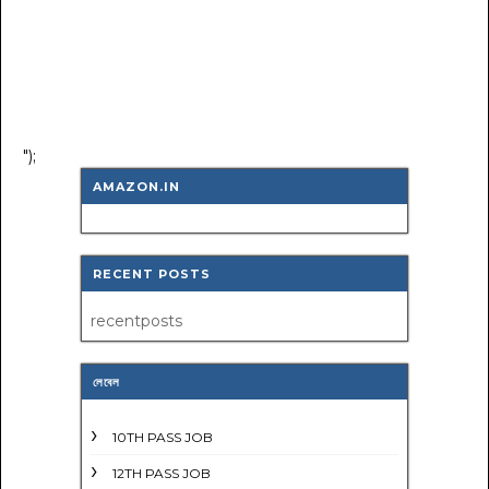
");
AMAZON.IN
RECENT POSTS
recentposts
লেবেল
10TH PASS JOB
12TH PASS JOB