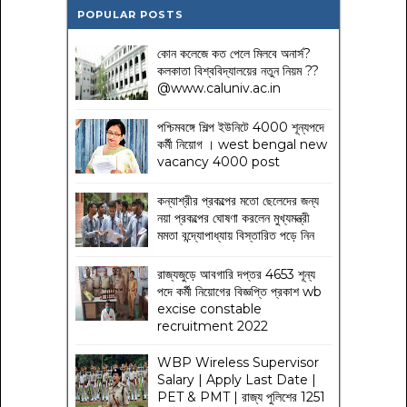
POPULAR POSTS
কোন কলেজে কত পেলে মিলবে অনার্স?
কলকাতা বিশ্ববিদ্যালয়ের নতুন নিয়ম
??
@www.caluniv.ac.in
পশ্চিমবঙ্গে শিল্প ইউনিটে 4000 শূন্যপদে
কর্মী নিয়োগ । west bengal new
vacancy 4000 post
কন্যাশ্রীর প্রকল্পের মতো ছেলেদের জন্য
নয়া প্রকল্পের ঘোষণা করলেন মুখ্যমন্ত্রী
মমতা বন্দ্যোপাধ্যায় বিস্তারিত পড়ে নিন
রাজ্যজুড়ে আবগারি দপ্তর 4653 শূন্য
পদে কর্মী নিয়োগের বিজ্ঞপ্তি প্রকাশ wb
excise constable
recruitment 2022
WBP Wireless Supervisor
Salary | Apply Last Date |
PET & PMT | রাজ্য পুলিশের 1251