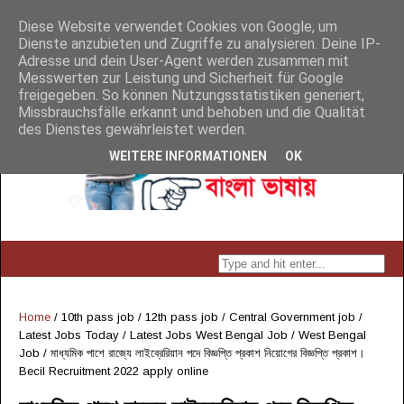
Diese Website verwendet Cookies von Google, um
Dienste anzubieten und Zugriffe zu analysieren. Deine IP-
Adresse und dein User-Agent werden zusammen mit
Messwerten zur Leistung und Sicherheit für Google
freigegeben. So können Nutzungsstatistiken generiert,
Missbrauchsfälle erkannt und behoben und die Qualität
des Dienstes gewährleistet werden.
WEITERE INFORMATIONEN
OK
Home
/
10th pass job
/
12th pass job
/
Central Government job
/
Latest Jobs Today
/
Latest Jobs West Bengal Job
/
West Bengal
Job
/
মাধ্যমিক পাশে রাজ্যে লাইব্রেরিয়ান পদে বিজ্ঞপ্তি প্রকাশ নিয়োগের বিজ্ঞপ্তি প্রকাশ।
Becil Recruitment 2022 apply online