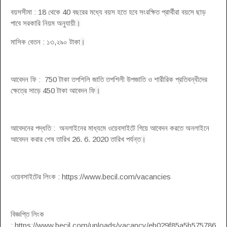
বয়সসীমা : 18 থেকে 40 বছরের মধ্যে বয়স হতে হবে সংরক্ষিত প্রার্থীরা বয়সে ছাড়
পাবে সরকারি নিয়ম অনুযায়ী
।
মাসিক বেতন : ১৩,২৯০ টাকা
।
আবেদন ফি : 750 টাকা তপশিলি জাতি তপশিলী উপজাতি ও শারীরিক প্রতিবন্ধীদের
ক্ষেত্রে সাড়ে 450 টাকা আবেদন ফি
।
আবেদনের পদ্ধতি : অনলাইনের মাধ্যমে ওয়েবসাইটে গিয়ে আবেদন করতে অনলাইনে
আবেদন করার শেষ তারিখ 26. 6. 2020 তারিখ পর্যন্ত
।
ওয়েবসাইটের লিংক : https://www.becil.com/vacancies
বিজ্ঞপ্তি লিংক
: https://www.becil.com/uploads/vacancy/eb029f85a5b575786