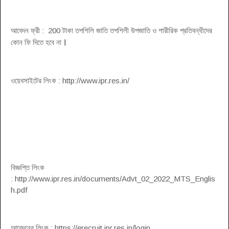
আবেদন ফ্রী : 200 টাকা তপশিলি জাতি তপশিলী উপজাতি ও শারীরিক প্রতিবন্ধীদের
।
কোন ফি দিতে হবে না
ওয়েবসাইটের লিংক : http://www.ipr.res.in/
বিজ্ঞপ্তি লিংক
: http://www.ipr.res.in/documents/Advt_02_2022_MTS_Englis
h.pdf
আবেদনের লিংক : https://erecruit.ipr.res.in/login