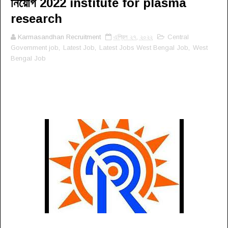
নিয়োগ 2022 institute for plasma
research
Karmasandhan Recruitment
এপ্রিল ২৭, ২০২২
Central
Government job
,
Latest Job
,
Latest Jobs West Bengal Job
,
West
Bengal Job