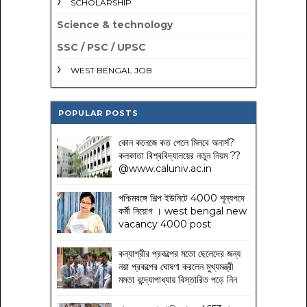
SCHOLARSHIP
Science & technology
SSC / PSC / UPSC
WEST BENGAL JOB
POPULAR POSTS
কোন কলেজে কত পেলে মিলবে অনার্স?
কলকাতা বিশ্ববিদ্যালয়ের নতুন নিয়ম
??
@www.caluniv.ac.in
পশ্চিমবঙ্গে শিল্প ইউনিটে 4000 শূন্যপদে
কর্মী নিয়োগ । west bengal new
vacancy 4000 post
কন্যাশ্রীর প্রকল্পের মতো ছেলেদের জন্য
নয়া প্রকল্পের ঘোষণা করলেন মুখ্যমন্ত্রী
মমতা বন্দ্যোপাধ্যায় বিস্তারিত পড়ে নিন