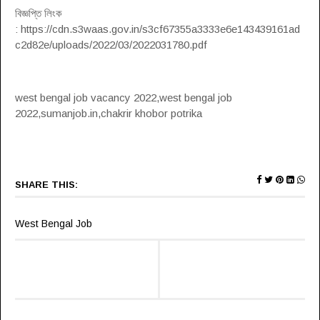
বিজ্ঞপ্তি লিংক
: https://cdn.s3waas.gov.in/s3cf67355a3333e6e143439161ad
c2d82e/uploads/2022/03/2022031780.pdf
west bengal job vacancy 2022,west bengal job
2022,sumanjob.in,chakrir khobor potrika
SHARE THIS:
West Bengal Job