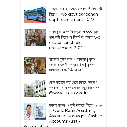
রাজ্যের পরিবহন দপ্তরে গ্রুপ ডি পদে কর্মী
নিয়োগ। wb govt paribahan
dept recruitment 2022
রাজ্যজুড়ে আবগারি দপ্তর 4653 শূন্য
পদে কর্মী নিয়োগের বিজ্ঞপ্তি প্রকাশ wb
excise constable
recruitment 2022
ইতিহাস কুষান বংশ ও কনিষ্ক | কুষাণ
বংশের রাজধানী কোথায় ছিল | কুষাণ
সাম্রাজ্যের প্রতিষ্ঠাতা কে
কোন কলেজে কত পেলে মিলবে অনার্স?
কলকাতা বিশ্ববিদ্যালয়ের নতুন নিয়ম
??
@www.caluniv.ac.in
সমবায় ব্যাংক ও কৃষি দপ্তরে নিয়োগ ২০২০
|| Clerk, Bank Assistant,
Assistant Manager, Cashier,
Accounts Asst -
Sumanjob.in