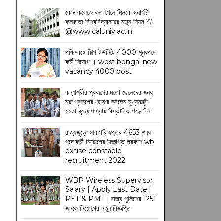
কোন কলেজে কত পেলে মিলবে অনার্স?
কলকাতা বিশ্ববিদ্যালয়ের নতুন নিয়ম
??
@www.caluniv.ac.in
পশ্চিমবঙ্গে শিল্প ইউনিটে 4000 শূন্যপদে
কর্মী নিয়োগ । west bengal new
vacancy 4000 post
কন্যাশ্রীর প্রকল্পের মতো ছেলেদের জন্য
নয়া প্রকল্পের ঘোষণা করলেন মুখ্যমন্ত্রী
মমতা বন্দ্যোপাধ্যায় বিস্তারিত পড়ে নিন
রাজ্যজুড়ে আবগারি দপ্তর 4653 শূন্য
পদে কর্মী নিয়োগের বিজ্ঞপ্তি প্রকাশ wb
excise constable
recruitment 2022
WBP Wireless Supervisor
Salary | Apply Last Date |
PET & PMT | রাজ্য পুলিশের 1251
জনকে নিয়োগের নতুন বিজ্ঞপ্তি