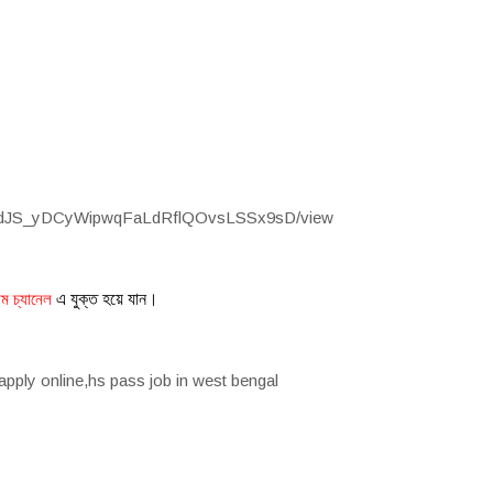
ile/d/1WdJS_yDCyWipwqFaLdRflQOvsLSSx9sD/view
াম চ্যানেল
এ যুক্ত হয়ে যা
ন
।
pply online,hs pass job in west bengal