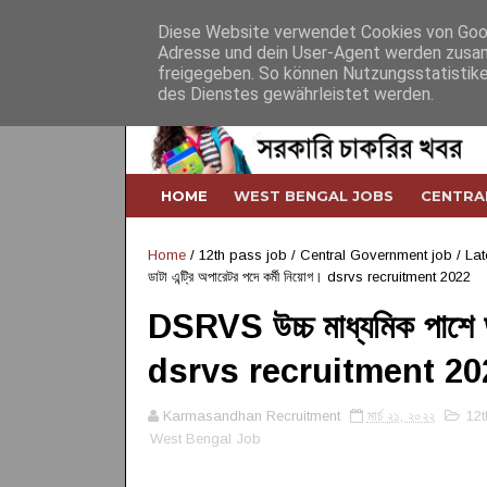
Home
About
Contact
Desclaimer
Diese Website verwendet Cookies von Googl
Adresse und dein User-Agent werden zusam
freigegeben. So können Nutzungsstatistike
des Dienstes gewährleistet werden.
HOME
WEST BENGAL JOBS
CENTRA
Home
/
12th pass job
/
Central Government job
/
Lat
ডাটা এন্ট্রি অপারেটর পদে কর্মী নিয়োগ। dsrvs recruitment 2022
DSRVS উচ্চ মাধ্যমিক পাশে ডাট
dsrvs recruitment 20
Karmasandhan Recruitment
মার্চ ২১, ২০২২
12t
West Bengal Job