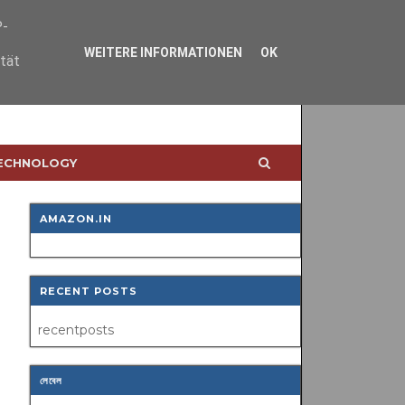
P-
WEITERE INFORMATIONEN
OK
ität
TECHNOLOGY
AMAZON.IN
RECENT POSTS
recentposts
লেবেল