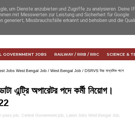
e, um Dienste anzubieten und Zugriffe zu analysieren. Deine I
men mit Messwerten zur Leistung und Sicherheit für Google
n generiert, Missbrauchsfälle erkannt und behoben und die Qual
L GOVERNMENT JOBS
RAILWAY / RRB / RRC
SCIENCE & 
est Jobs West Bengal Job
/
West Bengal Job
/
DSRVS উচ্চ মাধ্যমিক পাশে
া এন্ট্রি অপারেটর পদে কর্মী নিয়োগ।
22
h pass job
,
Central Government job
,
Latest Jobs West Bengal Job
,