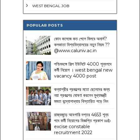
WEST BENGAL JOB
POPULAR POSTS
কোন কলেজে কত পেলে মিলবে অনার্স?
কলকাতা বিশ্ববিদ্যালয়ের নতুন নিয়ম
??
@www.caluniv.ac.in
পশ্চিমবঙ্গে শিল্প ইউনিটে 4000 শূন্যপদে
কর্মী নিয়োগ । west bengal new
vacancy 4000 post
কন্যাশ্রীর প্রকল্পের মতো ছেলেদের জন্য
নয়া প্রকল্পের ঘোষণা করলেন মুখ্যমন্ত্রী
মমতা বন্দ্যোপাধ্যায় বিস্তারিত পড়ে নিন
রাজ্যজুড়ে আবগারি দপ্তর 4653 শূন্য
পদে কর্মী নিয়োগের বিজ্ঞপ্তি প্রকাশ wb
excise constable
recruitment 2022