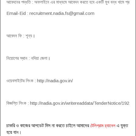
আবেদনের পদ্ধতি : অফলাইনে এর মাধ্যমে আবেদন করতে হবে একটি মুখ বন্ধ খামে প্রয়োজনীয
Email-Eid : 
recruitment.nadia.fs@gmail.com
আবেদন ফি : শূন্য
।
নিয়োগের স্থান : নদিয়া জেলা
।
ওয়েবসাইটের লিংক : http://nadia.gov.in/
বিজ্ঞপ্তি লিংক : http://nadia.gov.in/writereaddata/TenderNotice/192.pd
চাকরি ও কাজের আপডেট মিস না করতে চাইলে আমাদের
টেলিগ্রাম চ্যানেল
এ যুক্ত
হয়ে যা
ন
।