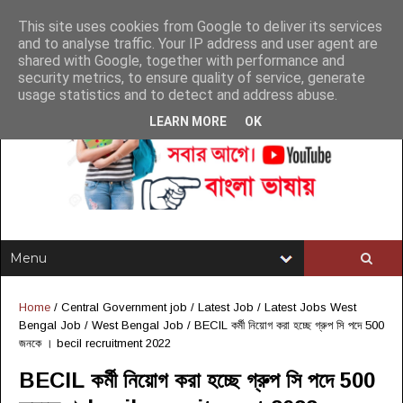
This site uses cookies from Google to deliver its services
and to analyse traffic. Your IP address and user agent are
shared with Google, together with performance and
security metrics, to ensure quality of service, generate
usage statistics and to detect and address abuse.
LEARN MORE
OK
Home
/
Central Government job
/
Latest Job
/
Latest Jobs West
Bengal Job
/
West Bengal Job
/
BECIL কর্মী নিয়োগ করা হচ্ছে গ্রুপ সি পদে 500
জনকে । becil recruitment 2022
BECIL কর্মী নিয়োগ করা হচ্ছে গ্রুপ সি পদে 500