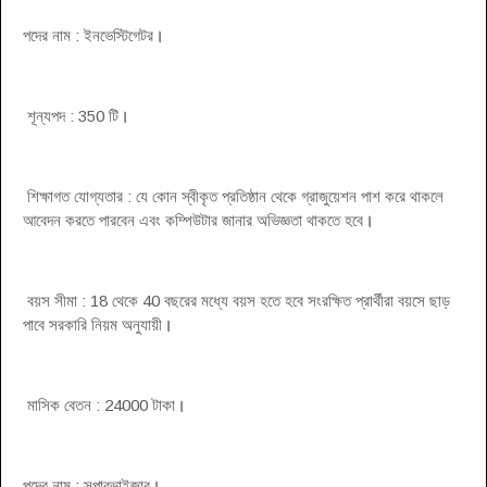
পদের নাম : ইনভেস্টিগেটর
।
শূন্যপদ : 350 টি
।
শিক্ষাগত যোগ্যতার : যে কোন স্বীকৃত প্রতিষ্ঠান থেকে গ্রাজুয়েশন পাশ করে থাকলে
আবেদন করতে পারবেন এবং কম্পিউটার জানার অভিজ্ঞতা থাকতে হবে
।
বয়স সীমা : 18 থেকে 40 বছরের মধ্যে বয়স হতে হবে সংরক্ষিত প্রার্থীরা বয়সে ছাড়
পাবে সরকারি নিয়ম অনুযায়ী
।
মাসিক বেতন : 24000 টাকা
।
পদের নাম : সুপারভাইজার
।