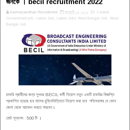
জনকে । becil recruitment 2022
Karmasandhan Recruitment
জানুয়ারী ১৯, ২০২২
Central
Government job
,
Latest Job
,
Latest Jobs West Bengal Job
,
West
Bengal Job
চাকরি প্রার্থীদের জন্য সুখবর BECIL কর্মী নিয়োগ নতুন একটি চাকরির বিজ্ঞপ্তি
প্রকাশিত হয়েছে ছয় মাসের চুক্তিভিত্তিতে নিয়োগ করা হবে পশ্চিমবঙ্গের যে কোন
জেলা থেকে আবেদন করতে পারবেন
।
মোট শূন্যপদ : 500 টি
।