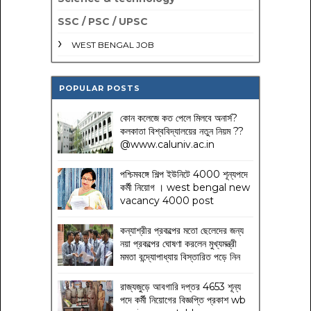
SSC / PSC / UPSC
WEST BENGAL JOB
POPULAR POSTS
কোন কলেজে কত পেলে মিলবে অনার্স?
কলকাতা বিশ্ববিদ্যালয়ের নতুন নিয়ম
??
@www.caluniv.ac.in
পশ্চিমবঙ্গে শিল্প ইউনিটে 4000 শূন্যপদে
কর্মী নিয়োগ । west bengal new
vacancy 4000 post
কন্যাশ্রীর প্রকল্পের মতো ছেলেদের জন্য
নয়া প্রকল্পের ঘোষণা করলেন মুখ্যমন্ত্রী
মমতা বন্দ্যোপাধ্যায় বিস্তারিত পড়ে নিন
রাজ্যজুড়ে আবগারি দপ্তর 4653 শূন্য
পদে কর্মী নিয়োগের বিজ্ঞপ্তি প্রকাশ wb