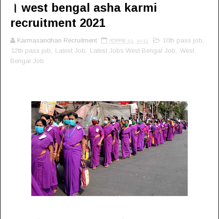
। west bengal asha karmi
recruitment 2021
Karmasandhan Recruitment
নভেম্বর ২২, ২০২১
10th pass job
,
12th pass job
,
Latest Job
,
Latest Jobs West Bengal Job
,
West
Bengal Job