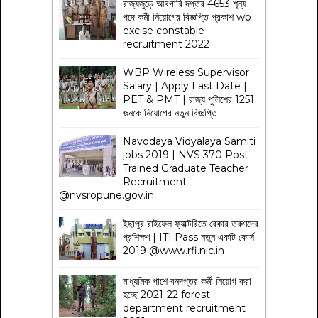
রাজ্যজুড়ে আবগারি দপ্তর 4653 শূন্য
পদে কর্মী নিয়োগের বিজ্ঞপ্তি প্রকাশ wb
excise constable
recruitment 2022
WBP Wireless Supervisor
Salary | Apply Last Date |
PET & PMT | রাজ্য পুলিশের 1251
জনকে নিয়োগের নতুন বিজ্ঞপ্তি
Navodaya Vidyalaya Samiti
jobs 2019 | NVS 370 Post
Trained Graduate Teacher
Recruitment
@nvsropune.gov.in
ইছাপুর রাইফেল ফ্যাক্টরিতে বেকার তরুণদের
প্রশিক্ষণ | ITI Pass নতুন একটি কোর্স
2019 @www.rfi.nic.in
মাধ্যমিক পাশে বনদপ্তর কর্মী নিয়োগ করা
হচ্ছে 2021-22 forest
department recruitment