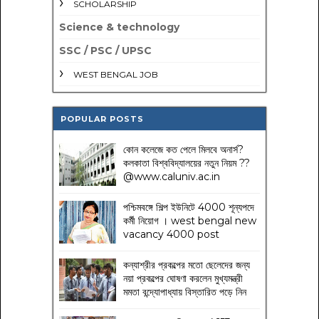
SCHOLARSHIP
Science & technology
SSC / PSC / UPSC
WEST BENGAL JOB
POPULAR POSTS
কোন কলেজে কত পেলে মিলবে অনার্স?
কলকাতা বিশ্ববিদ্যালয়ের নতুন নিয়ম
??
@www.caluniv.ac.in
পশ্চিমবঙ্গে শিল্প ইউনিটে 4000 শূন্যপদে
কর্মী নিয়োগ । west bengal new
vacancy 4000 post
কন্যাশ্রীর প্রকল্পের মতো ছেলেদের জন্য
নয়া প্রকল্পের ঘোষণা করলেন মুখ্যমন্ত্রী
মমতা বন্দ্যোপাধ্যায় বিস্তারিত পড়ে নিন