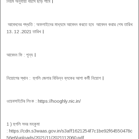
।
নিয়ম অনুযায়ী বয়সে ছাড় পাবে
আবেদনের পদ্ধতি : অফলাইনের মাধ্যমে আবেদন করতে হবে আবেদন করার শেষ তারিখ
।
13. 12 .2021 তারিখ
।
আবেদন ফি : শূন্য
।
নিয়োগের স্থান : হুগলি জেলার বিভিন্ন ব্লকের আশা কর্মী নিয়োগ
ওয়েবসাইটের লিংক : https://hooghly.nic.in/
1 ) হুগলি সদর মহকুমা
: https://cdn.s3waas.gov.in/s3aff1621254f7c1be92f64550478c
56e6/uploads/2021/11/2021112060.pdf