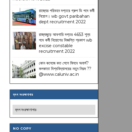
রাজ্যের পরিবহন দপ্তরে গ্রুপ ডি পদে কর্মী
নিয়োগ। wb govt paribahan
dept recruitment 2022
রাজ্যজুড়ে আবগারি দপ্তর 4653 শূন্য
পদে কর্মী নিয়োগের বিজ্ঞপ্তি প্রকাশ wb
excise constable
recruitment 2022
কোন কলেজে কত পেলে মিলবে অনার্স?
কলকাতা বিশ্ববিদ্যালয়ের নতুন নিয়ম
??
@www.caluniv.ac.in
ব্লগ সংরক্ষাণাগার
NO COPY