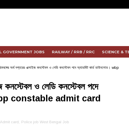
L GOVERNMENT JOBS
RAILWAY / RRB / RRC
SCIENCE & 
্চিমবঙ্গের অর্থ দপ্তরের এক্সাইজ কনস্টেবল ও লেডি কনস্টেবল পদে অ্যাডমিট কার্ড ডাউনলোড। wbp
সাইজ কনস্টেবল ও লেডি কনস্টেবল পদে
। wbp constable admit card
Admit card
,
Police job West Bengal Job