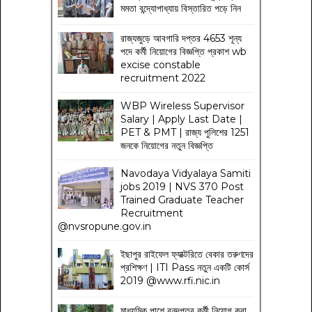
মমতা বন্দ্যোপাধ্যায় বিস্তারিত পড়ে নিন
রাজ্যজুড়ে আবগারি দপ্তর 4653 শূন্য
পদে কর্মী নিয়োগের বিজ্ঞপ্তি প্রকাশ wb
excise constable
recruitment 2022
WBP Wireless Supervisor
Salary | Apply Last Date |
PET & PMT | রাজ্য পুলিশের 1251
জনকে নিয়োগের নতুন বিজ্ঞপ্তি
Navodaya Vidyalaya Samiti
jobs 2019 | NVS 370 Post
Trained Graduate Teacher
Recruitment
@nvsropune.gov.in
ইছাপুর রাইফেল ফ্যাক্টরিতে বেকার তরুণদের
প্রশিক্ষণ | ITI Pass নতুন একটি কোর্স
2019 @www.rfi.nic.in
মাধ্যমিক পাশে বনদপ্তর কর্মী নিয়োগ করা