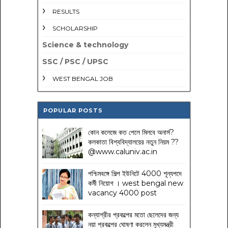
RESULTS
SCHOLARSHIP
Science & technology
SSC / PSC / UPSC
WEST BENGAL JOB
POPULAR POSTS
কোন কলেজে কত পেলে মিলবে অনার্স?
কলকাতা বিশ্ববিদ্যালয়ের নতুন নিয়ম
??
@www.caluniv.ac.in
পশ্চিমবঙ্গে শিল্প ইউনিটে 4000 শূন্যপদে
কর্মী নিয়োগ । west bengal new
vacancy 4000 post
কন্যাশ্রীর প্রকল্পের মতো ছেলেদের জন্য
নয়া প্রকল্পের ঘোষণা করলেন মুখ্যমন্ত্রী