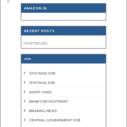
");
AMAZON.IN
RECENT POSTS
recentposts
লেবেল
10TH PASS JOB
12TH PASS JOB
ADMIT CARD
BANK'S RECRUITMENT
BRAKING NEWS
CENTRAL GOVERNMENT JOB