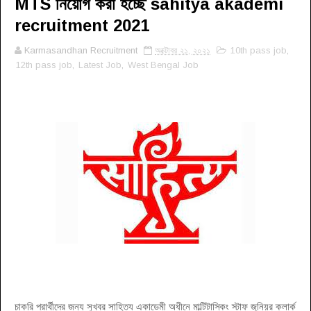
MTS নিয়োগ করা হচ্ছে sahitya akademi
recruitment 2021
Karmasandhan Recruitment
অক্টোবর ২১, ২০২১
10th pass job
,
12th pass job
,
Latest Job
,
West Bengal Job
চাকরি প্রার্থীদের জন্য সুখবর সাহিত্য একাডেমী অধীনে মাল্টিটাস্কিং স্টাফ জুনিয়র ক্লার্ক